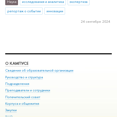
Наука
исследования и аналитика
экспертиза
репортаж о событии
инновации
24 сентября 2024
О КАМПУСЕ
ОБ
Сведения об образовательной организации
Мер
Руководство и структура
Мер
Подразделения
Дов
Преподаватели и сотрудники
Ол
Попечительский совет
При
Корпуса и общежития
При
Закупки
Ди
ВШЭ для студентов с ограниченными возможностями
До