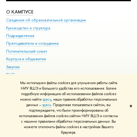
О КАМПУСЕ
ОБ
Сведения об образовательной организации
Мер
Руководство и структура
Мер
Подразделения
Дов
Преподаватели и сотрудники
Ол
Попечительский совет
При
Корпуса и общежития
При
Закупки
Ди
ВШЭ для студентов с ограниченными возможностями
До
здоровья и инвалидностью
Ас
Мы используем файлы cookies для улучшения работы сайта
Версия для слабовидящих
НИУ ВШЭ и большего удобства его использования. Более
Обр
подробную информацию об использовании файлов cookies
Единая платежная страница
можно найти
здесь
, наши правила обработки персональных
данных –
здесь
. Продолжая пользоваться сайтом, вы
✖
Редактору
подтверждаете, что были проинформированы об
© НИУ ВШЭ 1993–2026
Адреса и контакты
Условия использования
использовании файлов cookies сайтом НИУ ВШЭ и согласны
с нашими правилами обработки персональных данных. Вы
материалов
Политика конфиденциальности
Карта сайта
можете отключить файлы cookies в настройках Вашего
Шрифты HSE Sans и HSE Slab разработаны в
Школе дизайна НИУ ВШЭ
браузера.