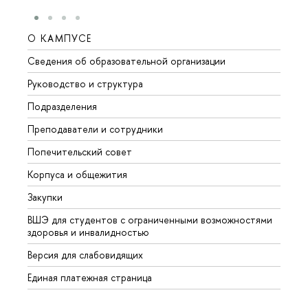
О КАМПУСЕ
ОБР
Сведения об образовательной организации
Мероп
Руководство и структура
Мероп
Подразделения
Довуз
Преподаватели и сотрудники
Олим
Попечительский совет
Прием
Корпуса и общежития
Прием
Закупки
Дипл
ВШЭ для студентов с ограниченными возможностями
Допол
здоровья и инвалидностью
Аспир
Версия для слабовидящих
Обрат
Единая платежная страница