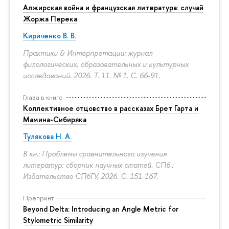
Алжирская война и французская литература: случай
Жоржа Перека
Кириченко В. В.
Практики & Интерпретации: журнал
филологических, образовательных и культурных
исследований. 2026. Т. 11. № 1.
С. 66-91.
Глава в книге
Коллективное отцовство в рассказах Брет Гарта и
Мамина-Сибиряка
Тулякова Н. А.
В кн.: Проблемы сравнительного изучения
литератур: сборник научных статей. СПб.:
Издательство СПбГУ, 2026.
С. 151-167.
Препринт
Beyond Delta: Introducing an Angle Metric for
Stylometric Similarity