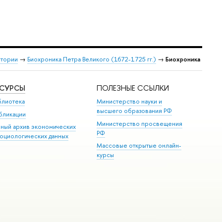
стории
→
Биохроника Петра Великого (1672-1725 гг.)
→
Биохроника
ЕСУРСЫ
ПОЛЕЗНЫЕ ССЫЛКИ
блиотека
Министерство науки и
высшего образования РФ
бликации
Министерство просвещения
иный архив экономических
РФ
социологических данных
Массовые открытые онлайн-
курсы