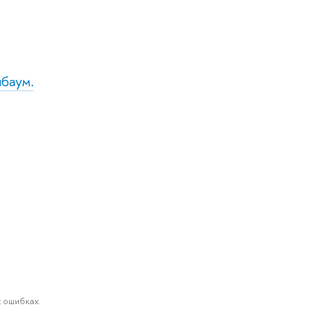
нбаум.
 ошибках.