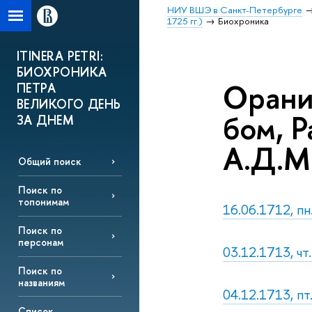
НИУ ВШЭ в Санкт-Петербурге
1725 гг.)
Биохроника
ITINERA PETRI:
БИОХРОНИКА
Орани
ПЕТРА
ВЕЛИКОГО ДЕНЬ
бом, 
ЗА ДНЕМ
А.Д.М
Общий поиск
Поиск по
топонимам
16.06.1712, п
Поиск по
персонам
03.12.1713, чт
Поиск по
названиям
04.12.1713, п
Список