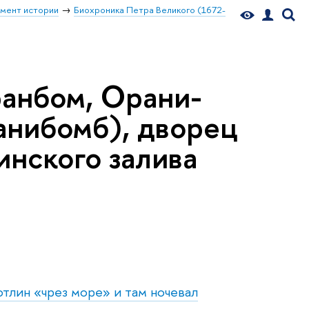
мент истории
Биохроника Петра Великого (1672-
анбом, Орани-
анибомб), дворец
нского залива
отлин «чрез море» и там ночевал