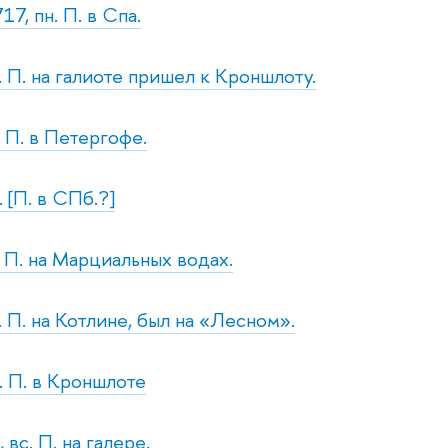
17, пн. П. в Спа.
. П. на галиоте пришел к Кроншлоту.
. П. в Петергофе.
. [П. в СПб.?]
. П. на Марциальных водах.
. П. на Котлине, был на «Лесном».
. П. в Кроншлоте
 вс. П. на галере.