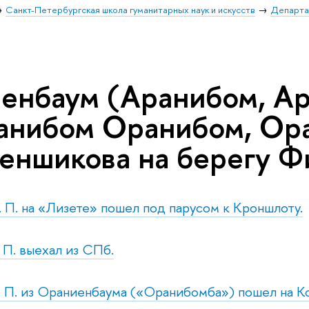
Санкт-Петербургская школа гуманитарных наук и искусств
Департа
енбаум (Аранибом, Ар
Ранибом Оранибом, Ор
еншикова на берегу Фи
н. П. на «Лизете» пошел под парусом к Кроншлоту.
. П. выехал из СПб.
т. П. из Ораниенбаума («Оранибомба») пошел на К