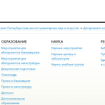
анкт-Петербургская школа гуманитарных наук и искусств
→
Департамент и
ОБРАЗОВАНИЕ
НАУКА
Р
Мероприятия для
Научные мероприятия
Би
абитуриентов бакалавриата
Научные центры и
Пу
Мероприятия для
лаборатории
Ед
абитуриентов магистратуры
Научно-учебные группы
и 
Довузовская подготовка
Олимпиады
Прием в бакалавриат
Прием в магистратуру
Диплом+
Дополнительное
образование