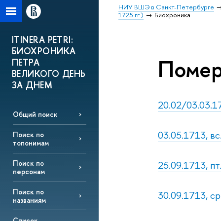
НИУ ВШЭ в Санкт-Петербурге
1725 гг.)
Биохроника
ITINERA PETRI:
БИОХРОНИКА
Помер
ПЕТРА
ВЕЛИКОГО ДЕНЬ
ЗА ДНЕМ
20.02/03.03.17
Общий поиск
03.05.1713, вс
Поиск по
топонимам
25.09.1713, пт
Поиск по
персонам
Поиск по
30.09.1713, с
названиям
Список