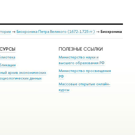
стории
→
Биохроника Петра Великого (1672-1725 гг.)
→
Биохроника
ЕСУРСЫ
ПОЛЕЗНЫЕ ССЫЛКИ
блиотека
Министерство науки и
высшего образования РФ
бликации
Министерство просвещения
иный архив экономических
РФ
социологических данных
Массовые открытые онлайн-
курсы