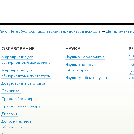
анкт-Петербургская школа гуманитарных наук и искусств
→
Департамент и
ОБРАЗОВАНИЕ
НАУКА
Р
Мероприятия для
Научные мероприятия
Би
абитуриентов бакалавриата
Научные центры и
Пу
Мероприятия для
лаборатории
Ед
абитуриентов магистратуры
Научно-учебные группы
и 
Довузовская подготовка
Олимпиады
Прием в бакалавриат
Прием в магистратуру
Диплом+
Дополнительное
образование