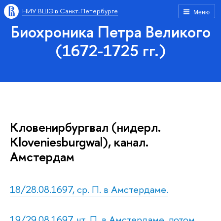
НИУ ВШЭ в Санкт-Петербурге
Меню
Биохроника Петра Великого
(1672-1725 гг.)
Кловенирбургвал (нидерл.
Kloveniesburgwal), канал.
Амстердам
18/28.08.1697, ср. П. в Амстердаме.
19/29.08.1697, чт. П. в Амстердаме, потом