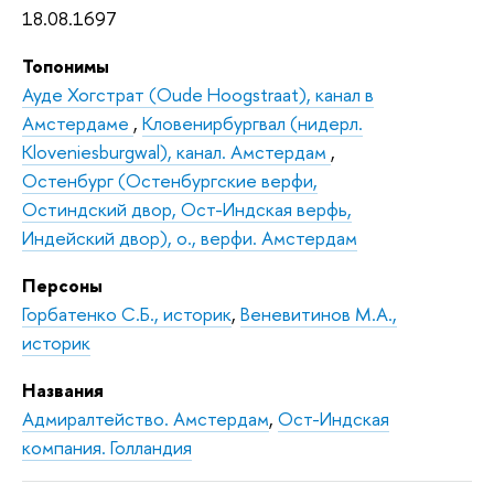
18.08.1697
Топонимы
Ауде Хогстрат (Oude Hoogstraat), канал в
Амстердаме
,
Кловенирбургвал (нидерл.
Kloveniesburgwal), канал. Амстердам
,
Остенбург (Остенбургские верфи,
Остиндский двор, Ост-Индская верфь,
Индейский двор), о., верфи. Амстердам
Персоны
Горбатенко С.Б., историк
,
Веневитинов М.А.,
историк
Названия
Адмиралтейство. Амстердам
,
Ост-Индская
компания. Голландия