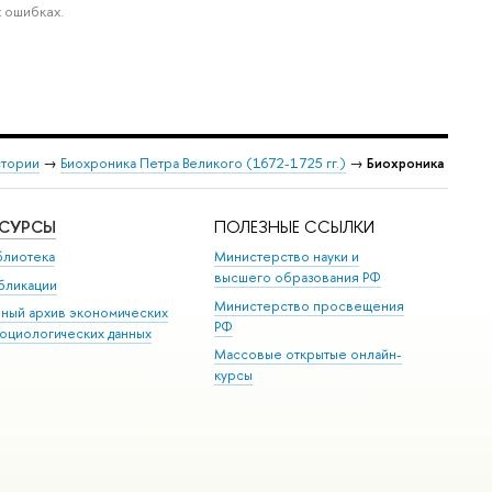
 ошибках.
стории
→
Биохроника Петра Великого (1672-1725 гг.)
→
Биохроника
ЕСУРСЫ
ПОЛЕЗНЫЕ ССЫЛКИ
блиотека
Министерство науки и
высшего образования РФ
бликации
Министерство просвещения
иный архив экономических
РФ
социологических данных
Массовые открытые онлайн-
курсы