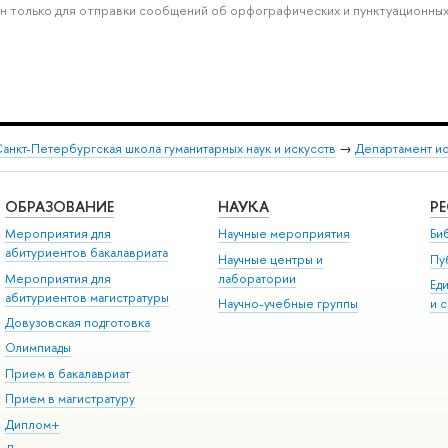
н только для отправки сообщений об орфографических и пунктуационных
анкт-Петербургская школа гуманитарных наук и искусств
→
Департамент и
ОБРАЗОВАНИЕ
НАУКА
Р
Мероприятия для
Научные мероприятия
Би
абитуриентов бакалавриата
Научные центры и
Пу
Мероприятия для
лаборатории
Ед
абитуриентов магистратуры
Научно-учебные группы
и 
Довузовская подготовка
Олимпиады
Прием в бакалавриат
Прием в магистратуру
Диплом+