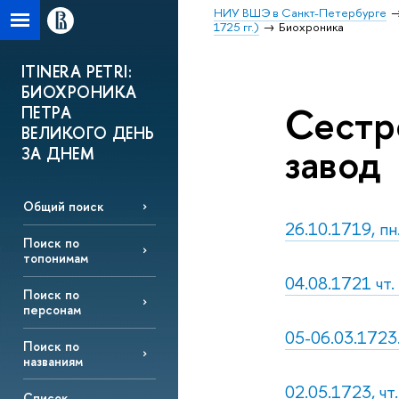
НИУ ВШЭ в Санкт-Петербурге
1725 гг.)
Биохроника
ITINERA PETRI:
БИОХРОНИКА
Сестр
ПЕТРА
ВЕЛИКОГО ДЕНЬ
завод
ЗА ДНЕМ
Общий поиск
26.10.1719, пн
Поиск по
топонимам
04.08.1721 чт.
Поиск по
персонам
05-06.03.1723
Поиск по
названиям
02.05.1723, чт
Список