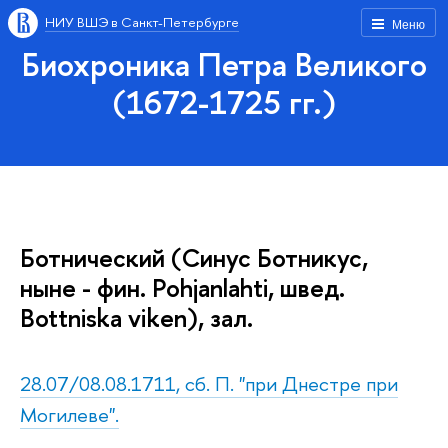
НИУ ВШЭ в Санкт-Петербурге
Меню
Биохроника Петра Великого
(1672-1725 гг.)
Ботнический (Синус Ботникус,
ныне - фин. Pohjanlahti, швед.
Bottniska viken), зал.
28.07/08.08.1711, сб. П. "при Днестре при
Могилеве".