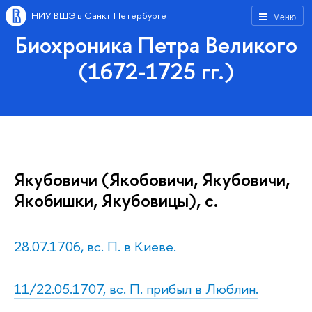
НИУ ВШЭ в Санкт-Петербурге
Меню
Биохроника Петра Великого
(1672-1725 гг.)
Якубовичи (Якобовичи, Якубовичи,
Якобишки, Якубовицы), с.
28.07.1706, вс. П. в Киеве.
11/22.05.1707, вс. П. прибыл в Люблин.