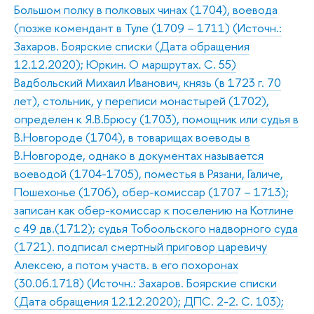
Большом полку в полковых чинах (1704), воевода
(позже комендант в Туле (1709 – 1711) (Источн.:
Захаров. Боярские списки (Дата обращения
12.12.2020); Юркин. О маршрутах. С. 55)
Вадбольский Михаил Иванович, князь (в 1723 г. 70
лет), стольник, у переписи монастырей (1702),
определен к Я.В.Брюсу (1703), помощник или судья в
В.Новгороде (1704), в товарищах воеводы в
В.Новгороде, однако в документах называется
воеводой (1704-1705), поместья в Рязани, Галиче,
Пошехонье (1706), обер-комиссар (1707 – 1713);
записан как обер-комиссар к поселению на Котлине
с 49 дв.(1712); судья Тобоольского надворного суда
(1721). подписал смертный приговор царевичу
Алексею, а потом участв. в его похоронах
(30.06.1718) (Источн.: Захаров. Боярские списки
(Дата обращения 12.12.2020); ДПС. 2-2. С. 103);