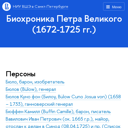
НИУ ВШЭ в Санкт-Петербурге
Меню
Биохроника Петра Великого
(1672-1725 гг.)
Персоны
Бюло, барон, изобретатель
Бюлов (Bülow), генерал
Бюлов Куно фон (Билоу, Bülow Cuno Josua von) (1658
– 1733), ганноверский генерал
Бюффен Камилл (Buffin Camille), барон, писатель
Вавилович Иван Петрович (ок. 1665 г.р.), майор,
отослан к делам в Синод (08.04.1725) и пр. (Список