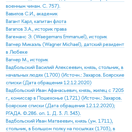
военным чинам. С. 757).
Вавилов С.И., академик
Вагант Карл, капитан флота
Вагапов З.А., историк права
Вагеманс Э. (Waegemans Emmanuel), историк
Вагнер Микаэль (Wagner Michael), датский резидент
в Любеке
Вагнер М., историк
Вадбольский Василий Алексеевич, князь, стольник, в
начальных людях (1700) (Источн.: Захаров. Боярские
списки (Дата обращения 12.12.2020)
Вадбольский Иван Афанасьевич, князь, жилец с 7205
г., комиссар в Пошехонье (1721) (Источн.: Захаров.
Боярские списки (Дата обращения 12.12.2020);
РГАДА. Ф.286. оп. 1. Д. 3. Л. 343).
Вадбольский Иван Матвеевич, князь (ум. 1711),
стольник, в Большом полку на посылках (1703), в