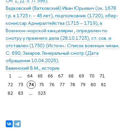
Оп. 1, Д. 3. Л. 356).
Вадковский (Ватковский) Иван Юрьевич (ок. 1678
г.р. в 1723 г. – 45 лет), подполковник (1720), обер-
комиссар Адмиралтейства (1715 – 1719), в
Военном-морской канцелярии , определен по
смотру у прежнего дела (28.10.1723), ст. сов. и
отставлен (1730) (Источн.: Список военным чинам.
С. 690; Захаров. Генеральный смотр (Дата
обращения 10.04.2025).
Важинский В.М., историк
1
...
64
65
66
67
68
69
70
71
72
73
74
75
76
77
78
79
80
81
82
83
...
523