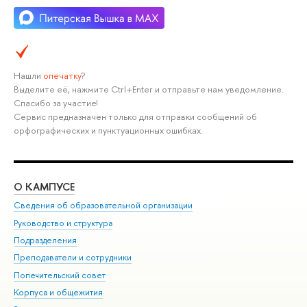
Нашли
опечатку
?
Выделите её, нажмите Ctrl+Enter и отправьте нам уведомление.
Спасибо за участие!
Сервис предназначен только для отправки сообщений об
орфографических и пунктуационных ошибках.
О КАМПУСЕ
ОБ
Сведения об образовательной организации
Мер
Руководство и структура
Мер
Подразделения
Дов
Преподаватели и сотрудники
Ол
Попечительский совет
При
Корпуса и общежития
При