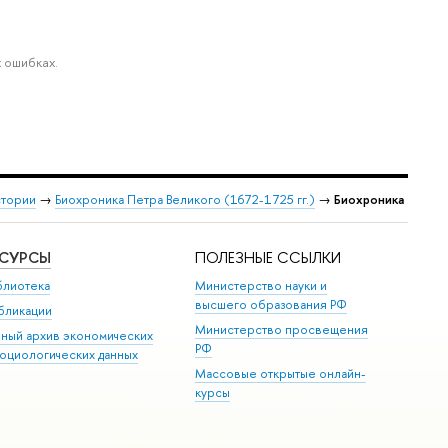
 ошибках.
стории
→
Биохроника Петра Великого (1672-1725 гг.)
→
Биохроника
ЕСУРСЫ
ПОЛЕЗНЫЕ ССЫЛКИ
блиотека
Министерство науки и
высшего образования РФ
бликации
Министерство просвещения
иный архив экономических
РФ
социологических данных
Массовые открытые онлайн-
курсы