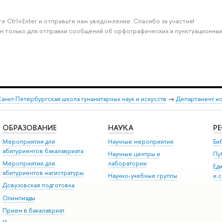
е Ctrl+Enter и отправьте нам уведомление. Спасибо за участие!
н только для отправки сообщений об орфографических и пунктуационных
анкт-Петербургская школа гуманитарных наук и искусств
→
Департамент и
ОБРАЗОВАНИЕ
НАУКА
Р
Мероприятия для
Научные мероприятия
Би
абитуриентов бакалавриата
Научные центры и
Пу
Мероприятия для
лаборатории
Ед
абитуриентов магистратуры
Научно-учебные группы
и 
Довузовская подготовка
Олимпиады
Прием в бакалавриат