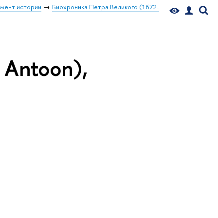
мент истории
Биохроника Петра Великого (1672-
 Antoon),