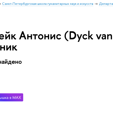
Санкт-Петербургская школа гуманитарных наук и искусств
Департа
ейк Антонис (Dyck van
ник
найдено