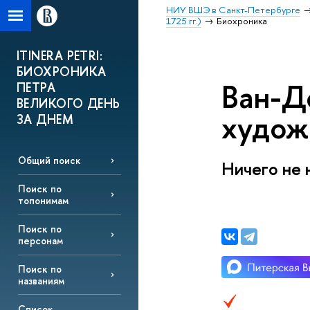
НИУ ВШЭ в Санкт-Петербурге
1725 гг.)
Биохроника
ITINERA PETRI:
БИОХРОНИКА
Ван-Д
ПЕТРА
ВЕЛИКОГО ДЕНЬ
худож
ЗА ДНЕМ
Общий поиск
Ничего не 
Поиск по
топонимам
Поиск по
персонам
Поиск по
названиям
Список