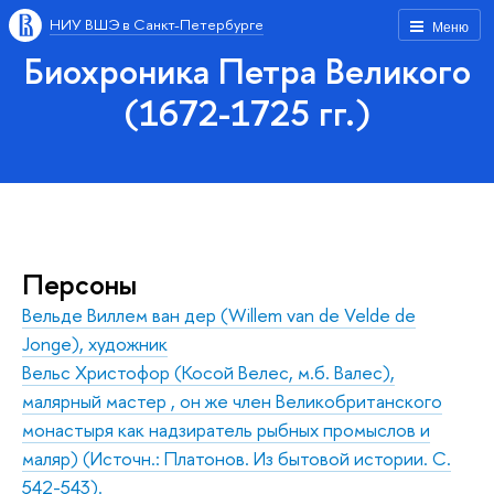
НИУ ВШЭ в Санкт-Петербурге
Меню
Биохроника Петра Великого
(1672-1725 гг.)
Персоны
Вельде Виллем ван дер (Willem van de Velde de
Jonge), художник
Вельс Христофор (Косой Велес, м.б. Валес),
малярный мастер , он же член Великобританского
монастыря как надзиратель рыбных промыслов и
маляр) (Источн.: Платонов. Из бытовой истории. С.
542-543).