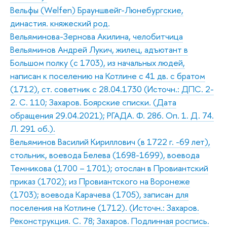
Вельфы (Welfen) Брауншвейг-Люнебургские,
династия. княжеский род.
Вельяминова-Зернова Акилина, челобитчица
Вельяминов Андрей Лукич, жилец, адъютант в
Большом полку (с 1703), из начальных людей,
написан к поселению на Котлине с 41 дв. с братом
(1712), ст. советник с 28.04.1730 (Источн.: ДПС. 2-
2. С. 110; Захаров. Боярские списки. (Дата
обращения 29.04.2021); РГАДА. Ф. 286. Оп. 1. Д. 74.
Л. 291 об.).
Вельяминов Василий Кириллович (в 1722 г. -69 лет),
стольник, воевода Белева (1698-1699), воевода
Темникова (1700 – 1701); отослан в Провиантский
приказ (1702); из Провиантского на Воронеже
(1703); воевода Карачева (1705), записан для
поселения на Котлине (1712). (Источн.: Захаров.
Реконструкция. С. 78; Захаров. Подлинная роспись.