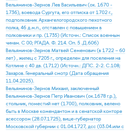
Вельяминов-Зернов Лев Васильевич (ок. 1670 -
1736), воевода Сургута, его отписка от 1702 г.,
подполковник Архангелогородского пехотного
полка, 46 д.м.п., отставлен с повышением в
полковники и пр. (1735) (Источн.: Список военным
чинам. С 00; РГАДА. Ф. 214. Оп. 5 .Д.606)
Вельяминов-Зернов Матвей Семенович (в 1722 – 60
лет) , жилец с 7205 г., определен для поселения на
Котлине с 40 дв. (1712) (Источн.: ДПС. 2-2. С.108;
Захаров. Генеральный смотр (Дата обращения
11.04.2025).
Вельяминов-Зернов Михаил, заключенный
Вельяминов-Зернов Петр Иванович (ок.1678 г.р.),
стольник, поместий нет (1700), полковник, велено
быть в Москве комендантом и в сенатской конторе
асессором (28.07.1725), вице-губернатор
Московской губернии с 01.04.1727, дсс (03.04.или с