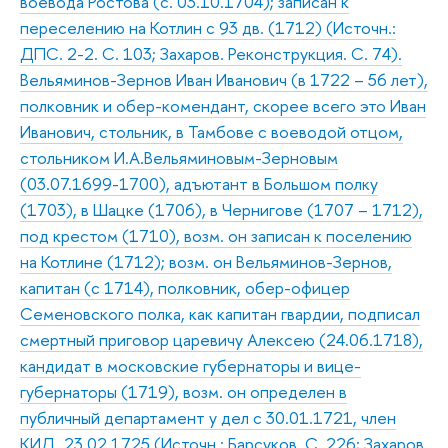
воевода Ростова (с. 03.10.1704); записан к
переселению на Котлин с 93 дв. (1712) (Источн.:
ДПС. 2-2. С. 103; Захаров. Реконструкция. С. 74).
Вельяминов-Зернов Иван Иванович (в 1722 – 56 лет),
полковник и обер-комендант, скорее всего это Иван
Иванович, стольник, в Тамбове с воеводой отцом,
стольником И.А.Вельяминовым-Зерновым
(03.07.1699-1700), адъютант в Большом полку
(1703), в Шацке (1706), в Чернигове (1707 – 1712),
под крестом (1710), возм. он записан к поселению
на Котлине (1712); возм. он Вельяминов-Зернов,
капитан (с 1714), полковник, обер-офицер
Семеновского полка, как капитан гвардии, подписал
смертный приговор царевичу Алексею (24.06.1718),
кандидат в московские губернаторы и вице-
губернаторы (1719), возм. он определен в
публичный департамент у дел с 30.01.1721, член
КИД, 23.02.1725 (Источн.: Барсуков. С. 226; Захаров.