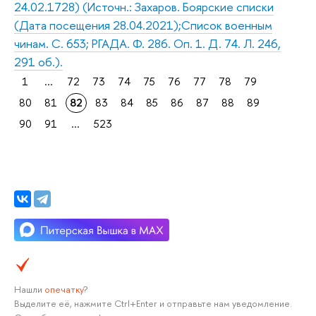
24.02.1728) (Источн.: Захаров. Боярские списки
(Дата посещения 28.04.2021);Список военным
чинам. С. 653; РГАДА. Ф. 286. Оп. 1. Д. 74. Л. 246,
291 об.).
1
...
72
73
74
75
76
77
78
79
80
81
82
83
84
85
86
87
88
89
90
91
...
523
Нашли
опечатку
?
Выделите её, нажмите Ctrl+Enter и отправьте нам уведомление.