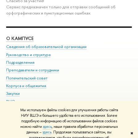
Спасибо за участие!
Сервис предназначен только для отправки сообщений об
орфографических и пунктуационных ошибках.
О КАМПУСЕ
ОБ
Сведения об образовательной организации
Мер
Руководство и структура
Мер
Подразделения
Дов
Преподаватели и сотрудники
Ол
Попечительский совет
При
Корпуса и общежития
При
Закупки
Ди
ВШЭ для студентов с ограниченными возможностями
До
здоровья и инвалидностью
Ас
Мы используем файлы cookies для улучшения работы сайта
Версия для слабовидящих
НИУ ВШЭ и большего удобства его использования. Более
Обр
подробную информацию об использовании файлов cookies
Единая платежная страница
можно найти
здесь
, наши правила обработки персональных
данных –
здесь
. Продолжая пользоваться сайтом, вы
✖
Редактору
подтверждаете, что были проинформированы об