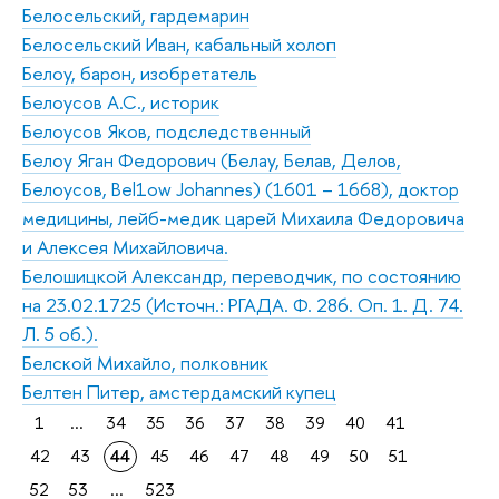
Белосельский, гардемарин
Белосельский Иван, кабальный холоп
Белоу, барон, изобретатель
Белоусов А.С., историк
Белоусов Яков, подследственный
Белоу Яган Федорович (Белау, Белав, Делов,
Белоусов, Bel1ow Johannes) (1601 – 1668), доктор
медицины, лейб-медик царей Михаила Федоровича
и Алексея Михайловича.
Белошицкой Александр, переводчик, по состоянию
на 23.02.1725 (Источн.: РГАДА. Ф. 286. Оп. 1. Д. 74.
Л. 5 об.).
Белской Михайло, полковник
Белтен Питер, амстердамский купец
1
...
34
35
36
37
38
39
40
41
42
43
44
45
46
47
48
49
50
51
52
53
...
523