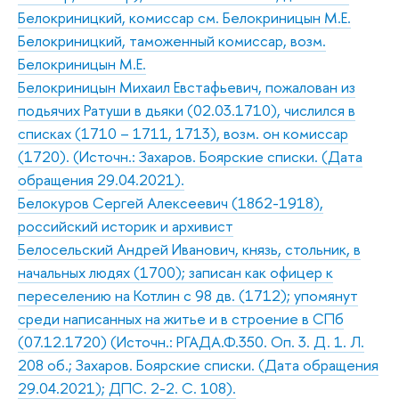
Белокриницкий, комиссар см. Белокриницын М.Е.
Белокриницкий, таможенный комиссар, возм.
Белокриницын М.Е.
Белокриницын Михаил Евстафьевич, пожалован из
подьячих Ратуши в дьяки (02.03.1710), числился в
списках (1710 – 1711, 1713), возм. он комиссар
(1720). (Источн.: Захаров. Боярские списки. (Дата
обращения 29.04.2021).
Белокуров Сергей Алексеевич (1862-1918),
российский историк и архивист
Белосельский Андрей Иванович, князь, стольник, в
начальных людях (1700); записан как офицер к
переселению на Котлин с 98 дв. (1712); упомянут
среди написанных на житье и в строение в СПб
(07.12.1720) (Источн.: РГАДА.Ф.350. Оп. 3. Д. 1. Л.
208 об.; Захаров. Боярские списки. (Дата обращения
29.04.2021); ДПС. 2-2. С. 108).