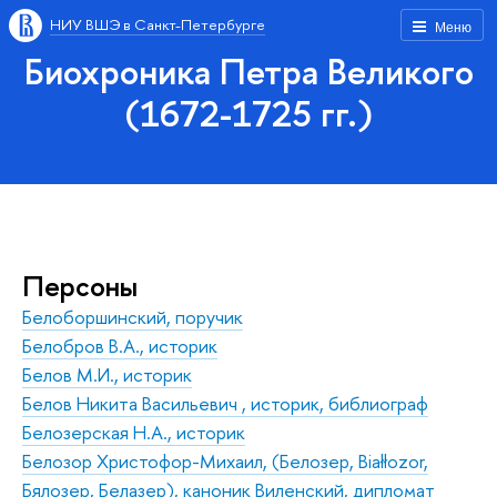
НИУ ВШЭ в Санкт-Петербурге
Меню
Биохроника Петра Великого
(1672-1725 гг.)
Персоны
Белоборшинский, поручик
Белобров В.А., историк
Белов М.И., историк
Белов Никита Васильевич , историк, библиограф
Белозерская Н.А., историк
Белозор Христофор-Михаил, (Белозер, Białłozor,
Бялозер, Белазер), каноник Виленский, дипломат