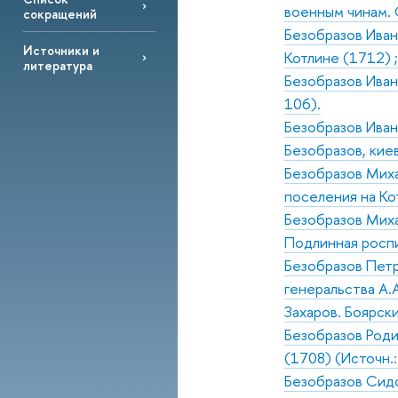
военным чинам. 
сокращений
Безобразов Иван
Источники и
Котлине (1712) ;
литература
Безобразов Иван 
106).
Безобразов Иван
Безобразов, кие
Безобразов Миха
поселения на Ко
Безобразов Миха
Подлинная роспи
Безобразов Петр
генеральства А.
Захаров. Боярск
Безобразов Роди
(1708) (Источн.
Безобразов Сидо