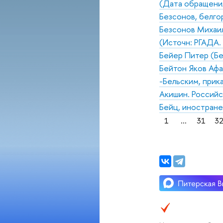
(Дата обращения
Безсонов, белго
Безсонов Михаил
(Источн: РГАДА. Ф
Бейер Питер (Бе
Бейтон Яков Афа
-Бельским, прик
Акишин. Российс
Бейц, иностран
1
...
31
3