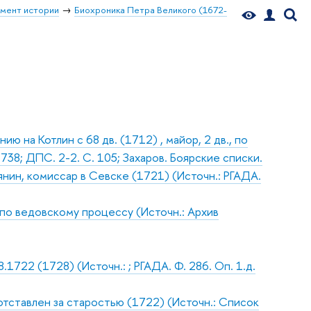
мент истории
Биохроника Петра Великого (1672-
ию на Котлин с 68 дв. (1712) , майор, 2 дв., по
738; ДПС. 2-2. С. 105; Захаров. Боярские списки.
янин, комиссар в Севске (1721) (Источн.: РГАДА.
 по ведовскому процессу (Источн.: Архив
.1722 (1728) (Источн.: ; РГАДА. Ф. 286. Оп. 1.д.
у отставлен за старостью (1722) (Источн.: Список