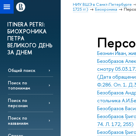
НИУ ВШЭ в Санкт-Петербурге
1725 гг.)
Биохроника
Перс
ITINERA PETRI:
БИОХРОНИКА
Перс
ПЕТРА
ВЕЛИКОГО ДЕНЬ
ЗА ДНЕМ
Безмин Иван, ж
Безобразов Алекс
смотру 05.03.17
Общий поиск
(Дата обращения
Поиск по
Ф.286. Оп. 1. Д.3
топонимам
Безобразов Андр
стольника А.И.Бе
Поиск по
персонам
Безобразов Васи
Безобразов Григо
Поиск по
названиям
74. Л. 172, 255)
Безобразов Григо
Список