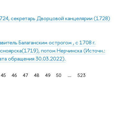
.1724, секретарь Дворцовой канцелярии (1728)
итель Балаганским острогом , с 1708 г.
сноярска(1719), потом Нерчинска (Источн.:
ата обращения 30.03.2022).
45
46
47
48
49
50
...
523