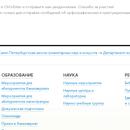
е Ctrl+Enter и отправьте нам уведомление. Спасибо за участие!
н только для отправки сообщений об орфографических и пунктуационных
анкт-Петербургская школа гуманитарных наук и искусств
→
Департамент и
ОБРАЗОВАНИЕ
НАУКА
Р
Мероприятия для
Научные мероприятия
Би
абитуриентов бакалавриата
Научные центры и
Пу
Мероприятия для
лаборатории
Ед
абитуриентов магистратуры
Научно-учебные группы
и 
Довузовская подготовка
Олимпиады
Прием в бакалавриат