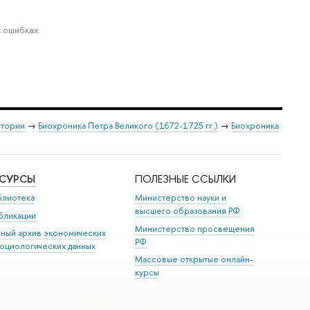
 ошибках.
стории
→
Биохроника Петра Великого (1672-1725 гг.)
→
Биохроника
ЕСУРСЫ
ПОЛЕЗНЫЕ ССЫЛКИ
блиотека
Министерство науки и
высшего образования РФ
бликации
Министерство просвещения
иный архив экономических
РФ
социологических данных
Массовые открытые онлайн-
курсы