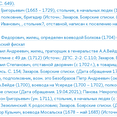
С. 649).
 Григорьевич (1663 – 1729), стольник, в начальных людях 
 полковник, бригадир (Источн.: Захаров. Боярские списки.
Иванович, , стольник?, отставной, написан к поселению на 
 Федорович, жилец, определен воеводой Болхова (1704) (И
вский фискал
ил Андреевич, жилец, прапорщик в генеральстве А.А.Вейде
тлине с 49 дв. (1712) (Источн.: ДПС. 2-2. С.110; Захаров
ил Степанович, отставной дворянин (с 1702 г.), в товарищ
сь. С. 154; Захаров. Боярские списки. (Дата обращения 17
, подполковник, возм. это Безобразов Петр Андреевич (ок.
А.Вейде (1700), воевода на Усереде (1700 – 1702), полко
ие списки (Дата обращения. 19.04.2021); Панова. Некропол
он Григорьевич (ум. 1711), стольник, в начальных людях 
: Зезюлинский. К родословию; Захаров. Боярские списки. 
р Кузьмич, воевода Мосальска (1678 – май 1683) (Источн.: