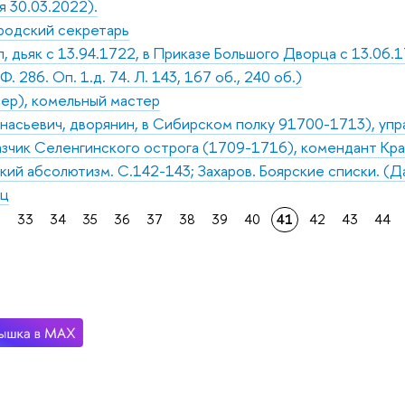
 30.03.2022).
родский секретарь
, дьяк с 13.94.1722, в Приказе Большого Дворца с 13.06
. 286. Оп. 1.д. 74. Л. 143, 167 об., 240 об.)
ер), комельный мастер
насьевич, дворянин, в Сибирском полку 91700-1713), управ
азчик Селенгинского острога (1709-1716), комендант Кра
кий абсолютизм. С.142-143; Захаров. Боярские списки. (Д
ец
2
33
34
35
36
37
38
39
40
41
42
43
44