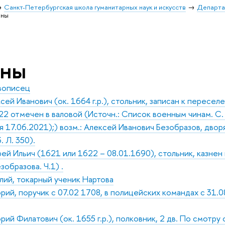
Санкт-Петербургская школа гуманитарных наук и искусств
Департа
оны
оны
ивописец
ей Иванович (ок. 1664 г.р.), стольник, записан к переселен
22 отмечен в валовой (Источн.: Список военным чинам. С. 
 17.06.2021);) возм.: Алексей Иванович Безобразов, двор
. Л. 350).
ей Ильич (1621 или 1622 – 08.01.1690), стольник, казнен
зобразова. Ч.1) .
лий, токарный ученик Нартова
рий, поручик с 07.02 1708, в полицейских командах с 31.08
рий Филатович (ок. 1655 г.р.), полковник, 2 дв. По смотр