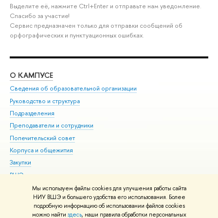
Выделите её, нажмите Ctrl+Enter и отправьте нам уведомление.
Спасибо за участие!
Сервис предназначен только для отправки сообщений об
орфографических и пунктуационных ошибках.
О КАМПУСЕ
ОБ
Сведения об образовательной организации
Мер
Руководство и структура
Мер
Подразделения
Дов
Преподаватели и сотрудники
Ол
Попечительский совет
При
Корпуса и общежития
При
Закупки
Ди
ВШЭ для студентов с ограниченными возможностями
До
здоровья и инвалидностью
Ас
Мы используем файлы cookies для улучшения работы сайта
Версия для слабовидящих
НИУ ВШЭ и большего удобства его использования. Более
Обр
подробную информацию об использовании файлов cookies
Единая платежная страница
можно найти
здесь
, наши правила обработки персональных