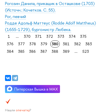
Рогозин Данила, прикащик в Осташкове (1703)
(Источн.: Кочетков. С. 55).
Рог, певчий
Родде Адольф Маттеус (Rodde Adolf Mattheus)
(1655-1729), бургомистр Любека.
1
...
370
371
372
373
374
375
376
377
378
379
380
381
382
383
384
385
386
387
388
389
...
523
Нашли
опечатку
?