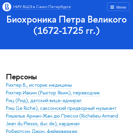
НИУ ВШЭ в Санкт-Петербурге
Меню
Биохроника Петра Великого
(1672-1725 гг.)
Персоны
Рихтер В., историк медицины
Рихтер Иаким (Рыхтор Яким), переводчик
Риц (Рид), датский вице-адмирал
Риш (Le Riche), саксонский придворный музыкант
Ришелье Арман-Жан дю Плесси (Richelieu Armand
Jean du Plessis, duc de), кардинал
Робертсон Джон, фейерверкер