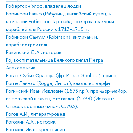
Робертсон Улоф, владелец лодки
Робинсон Ральф (Рабузин), английский купец, в
компании Робинсон-Гартсайд, совершал закупки
кораблей для России в 1713-1715 гг.
Робинсон Самуил (Robinson), англичанин,
кораблестроитель
Ровинский Д.А., историк
Ро, воспитательница Великого князя Петра
Алексеевича
Роган-Субиз Франсуа (фр. Rohan-Soubise), принц
Рогге Лайнас (Rogge, Липст), владелец верфи
Рогинский Иван Иевлевич (1675 г.р.), премьер-майор,
из польской шляхты, отставлен (1738) (Источн.:
Список военным чинам. С.793).
Рогов А.И., литературовед
Рогожин А.А., историк
Рогожин Иван, крестьянин