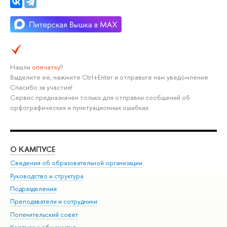
Нашли
опечатку
?
Выделите её, нажмите Ctrl+Enter и отправьте нам уведомление.
Спасибо за участие!
Сервис предназначен только для отправки сообщений об
орфографических и пунктуационных ошибках.
О КАМПУСЕ
ОБ
Сведения об образовательной организации
Мер
Руководство и структура
Мер
Подразделения
Дов
Преподаватели и сотрудники
Ол
Попечительский совет
При