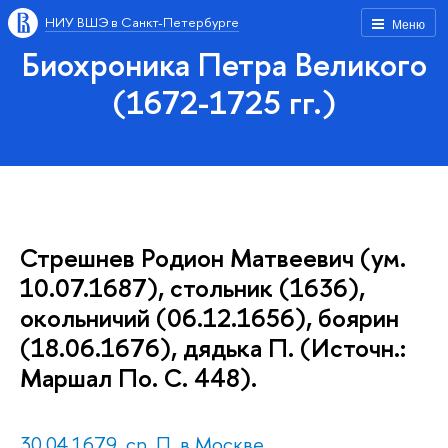
НИУ ВШЭ в Санкт-Петербурге
Меню
Биохроника Петра Великого
(1672-1725 гг.)
Стрешнев Родион Матвеевич (ум.
10.07.1687), стольник (1636),
окольничий (06.12.1656), боярин
(18.06.1676), дядька П. (Источн.:
Маршал По. С. 448).
30.04.1679, ср. П. в Москве.