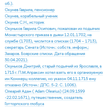
об.).
Окунев Гаврила, пенсионер
Окунев, корабельный ученик
Окунев С.Н., историк
Окуньков Гаврила Осипович, пожалован из подьячих
Монастырского приказа в дьяки 12.01.1702, на
службе (1703), числится в списках (1704 – 1713),
секретарь Сената (Источн.: собств. информ.;
Захаров. Боярские списки. Дата обращения
30.04.2021).
Окуньков Дмитрий, старый подьячий из Ярославля, в
1715 г. П.М.Апраксин хотел взять его в организуемую
им Коммерц-коллегию, но указом 04.11.1715 ему
отказано (Источн.: ДПС. 5-2. С. 1006).
Олеарий Адам ( Adam Olearius) (24.09.1599
-22.02.1671), путешественник, создатель
Готторпского глобуса