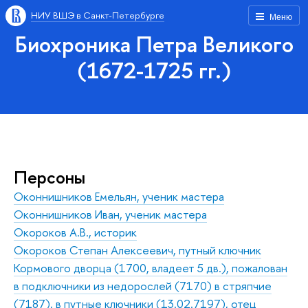
НИУ ВШЭ в Санкт-Петербурге
Меню
Биохроника Петра Великого
(1672-1725 гг.)
Персоны
Оконнишников Емельян, ученик мастера
Оконнишников Иван, ученик мастера
Окороков А.В., историк
Окороков Степан Алексеевич, путный ключник
Кормового дворца (1700, владеет 5 дв.), пожалован
в подключники из недорослей (7170) в стряпчие
(7187), в путные ключники (13.02.7197), отец