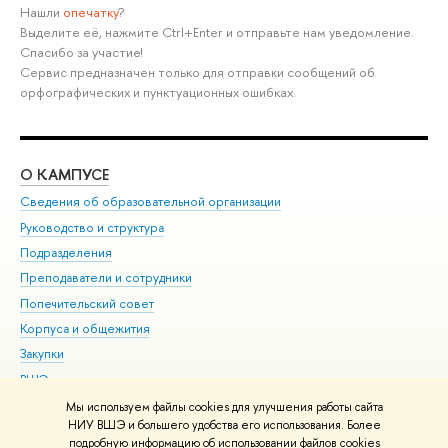
Нашли
опечатку
?
Выделите её, нажмите Ctrl+Enter и отправьте нам уведомление.
Спасибо за участие!
Сервис предназначен только для отправки сообщений об
орфографических и пунктуационных ошибках.
О КАМПУСЕ
ОБ
Сведения об образовательной организации
Мер
Руководство и структура
Мер
Подразделения
Дов
Преподаватели и сотрудники
Ол
Попечительский совет
При
Корпуса и общежития
При
Закупки
Ди
ВШЭ для студентов с ограниченными возможностями
До
здоровья и инвалидностью
Ас
Мы используем файлы cookies для улучшения работы сайта
Версия для слабовидящих
НИУ ВШЭ и большего удобства его использования. Более
Обр
подробную информацию об использовании файлов cookies