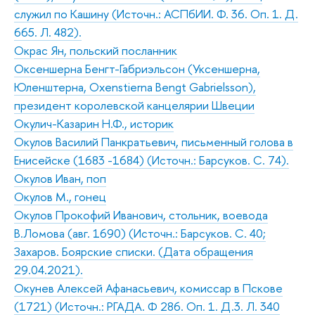
служил по Кашину (Источн.: АСПбИИ. Ф. 36. Оп. 1. Д.
665. Л. 482).
Окрас Ян, польский посланник
Оксеншерна Бенгт-Габриэльсон (Уксеншерна,
Юленштерна, Oxenstierna Bengt Gabrielsson),
президент королевской канцелярии Швеции
Окулич-Казарин Н.Ф., историк
Окулов Василий Панкратьевич, письменный голова в
Енисейске (1683 -1684) (Источн.: Барсуков. С. 74).
Окулов Иван, поп
Окулов М., гонец
Окулов Прокофий Иванович, стольник, воевода
В.Ломова (авг. 1690) (Источн.: Барсуков. С. 40;
Захаров. Боярские списки. (Дата обращения
29.04.2021).
Окунев Алексей Афанасьевич, комиссар в Пскове
(1721) (Источн.: РГАДА. Ф 286. Оп. 1. Д.3. Л. 340