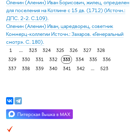
Оленин (Аленин) Иван Борисович, жилец, определен
для поселения на Котлине с 15 дв. (1712) (Источн.:
ДПС. 2-2. С.109).
Оленин (Аленин) Иван, царедворец, советник
Коммерц-коллегии Источн.: Захаров. «Генеральный
смотр». С. 180).
1
...
323
324
325
326
327
328
329
330
331
332
333
334
335
336
337
338
339
340
341
342
...
523