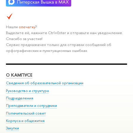
Нашли
опечатку
?
Выделите её, нажмите Ctrl+Enter и отправьте нам уведомление.
Спасибо за участие!
Сервис предназначен только для отправки сообщений об
орфографических и пунктуационных ошибках.
О КАМПУСЕ
ОБ
Сведения об образовательной организации
Мер
Руководство и структура
Мер
Подразделения
Дов
Преподаватели и сотрудники
Ол
Попечительский совет
При
Корпуса и общежития
При
Закупки
Ди