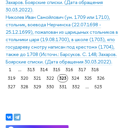
Захаров. Боярские списки. (Дата обращения
30.03.2022).
Николев Иван Самойлович (ум. 1709 или 1710),
стольник, воевода Нерчинска (22.07.1698 -
25.12.1699), пожалован из царицыных стольников в
стольники царя (19.08.1700), в школе (1703), «по
государеву смотру написан под крестом» (1704),
также до 1708 (Источн.: Барсуков. С. 148; Захаров.
Боярские списки. (Дата обращения 30.03.2022).
1
...
313
314
315
316
317
318
319
320
321
322
323
324
325
326
327
328
329
330
331
332
...
523