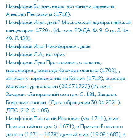
Никифоров Богдан, ведал вотчинами царевича
Алексея Петровича (1718).
Никифоров Илья, дьяк? Московской адмиралтейской
канцелярии. 1720 г. (Источн: РГАДА. Ф. 9. Отд. 2. Кн.
49. Л.429).
Никифоров Илья Никифорович, дьяк
Никифоров Л.А., историк
Никифоров Лука Протасьевич, стольник,
царедворец, воевода Космодемьянска (1700), ,
записан к переселению на Котлин (1712), асессор
Мануфактур-коллегии (06.07.1722) (Источн.:
Захаров. «Генеральный смотр». С. 181; Захаров.
Боярские списки. (Дата обращения 30.04.2021);
ДПС. 2-2. С. 105).
Никифоров Протасий Иванович (ум. 1711), дьяк
Приказа тайных дел (с 1671), в Приказе Большого
дворца (1671 – 1678) думный дьяк (19.08.1683), в