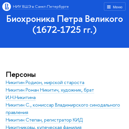
НИУ ВШЭ в Санкт-Петербурге
Меню
Биохроника Петра Великого
(1672-1725 гг.)
Персоны
Никитин Родион, мирской староста
Никитин Роман Никитич, художник, брат
И.Н.Никитина
Никитин С., комиссар Владимирского синодального
правления
Никитин Степан, регистратор КИД
Никитниковы, купеческая фамилия