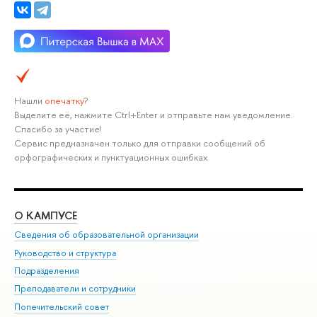
Нашли
опечатку
?
Выделите её, нажмите Ctrl+Enter и отправьте нам уведомление.
Спасибо за участие!
Сервис предназначен только для отправки сообщений об
орфографических и пунктуационных ошибках.
О КАМПУСЕ
ОБ
Сведения об образовательной организации
Мер
Руководство и структура
Мер
Подразделения
Дов
Преподаватели и сотрудники
Ол
Попечительский совет
При