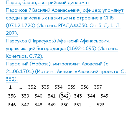
Парес, барон, австрийский дипломат
Парочков ? Василий Афанасьевич, офицер; упомянут
среди написанных на житье и в строение в СПб
(07.12.1720) (Источн.: РГАДА.Ф.350. Оп. 3. Д. 1. Л.
207).
Парсуков (Парасуков) Афанасий Афанасьевич,
управляющий Богородицка (1692-1693) (Источн.:
Кочетков. С.72).
Парфений (Небоза), митрополит Азовский (с
21.06.1701) (Источн.: Аваков. «Азовский проект». С.
362).
1
...
332
333
334
335
336
337
338
339
340
341
342
343
344
345
346
347
348
349
350
351
...
523