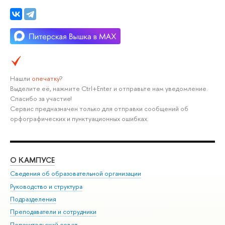
Нашли
опечатку
?
Выделите её, нажмите Ctrl+Enter и отправьте нам уведомление.
Спасибо за участие!
Сервис предназначен только для отправки сообщений об
орфографических и пунктуационных ошибках.
О КАМПУСЕ
ОБ
Сведения об образовательной организации
Мер
Руководство и структура
Мер
Подразделения
Дов
Преподаватели и сотрудники
Ол
Попечительский совет
При