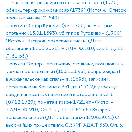
пожалован в бригадиры и отставлен от дел (1730),
обер-штер-крикс-комиссар (1739) (Источн.: Список
военным чинам. С. 640).
Лопухин Федор Кузьмич (ум. 1700), комнатный
стольник (15.01.1693), убит под Ругодивом (1700)
(Источн.: Захаров. Боярские списки. (Дата
обращения 17.06.2021); РГАДА. Ф. 210, Оп. 1. Д. 11.
Л. 61 об.)
Лопухин Федор Леонтьевич, стольник, пожалован в
комнатные стольники (15.01.1693), сопровождал П.
в Архангельске как спальник (1693); записан к
поселению на Котлине с 331 дв. (1712); упомянут
среди написанных на житье и в строение в СПб
(07.12.1720), помета в графе 1721 «У» (Источн.:
РГАДА. Ф. 210, Оп. 1. Д. 11. Л. 61 об.; Захаров.
Боярские списки (Дата обращения 12.06.2021) О
высочайших пришествиях. С.37);РГАДА.Ф.350. Оп. 3.