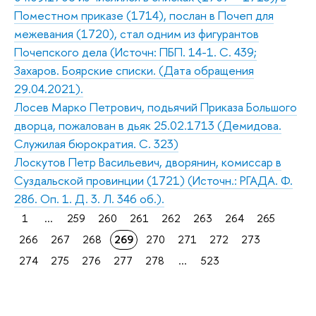
Поместном приказе (1714), послан в Почеп для
межевания (1720), стал одним из фигурантов
Почепского дела (Источн: ПБП. 14-1. С. 439;
Захаров. Боярские списки. (Дата обращения
29.04.2021).
Лосев Марко Петрович, подьячий Приказа Большого
дворца, пожалован в дьяк 25.02.1713 (Демидова.
Служилая бюрократия. С. 323)
Лоскутов Петр Васильевич, дворянин, комиссар в
Суздальской провинции (1721) (Источн.: РГАДА. Ф.
286. Оп. 1. Д. 3. Л. 346 об.).
1
...
259
260
261
262
263
264
265
266
267
268
269
270
271
272
273
274
275
276
277
278
...
523