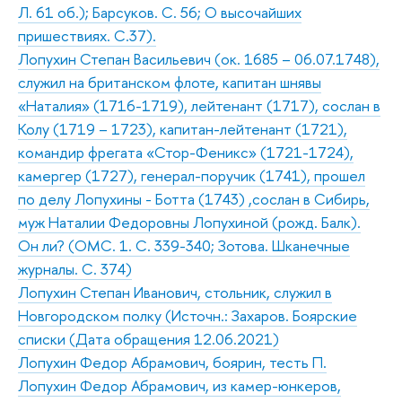
Л. 61 об.); Барсуков. С. 56; О высочайших
пришествиях. С.37).
Лопухин Степан Васильевич (ок. 1685 – 06.07.1748),
служил на британском флоте, капитан шнявы
«Наталия» (1716-1719), лейтенант (1717), сослан в
Колу (1719 – 1723), капитан-лейтенант (1721),
командир фрегата «Стор-Феникс» (1721-1724),
камергер (1727), генерал-поручик (1741), прошел
по делу Лопухины - Ботта (1743) ,сослан в Сибирь,
муж Наталии Федоровны Лопухиной (рожд. Балк).
Он ли? (ОМС. 1. С. 339-340; Зотова. Шканечные
журналы. С. 374)
Лопухин Степан Иванович, стольник, служил в
Новгородском полку (Источн.: Захаров. Боярские
списки (Дата обращения 12.06.2021)
Лопухин Федор Абрамович, боярин, тесть П.
Лопухин Федор Абрамович, из камер-юнкеров,