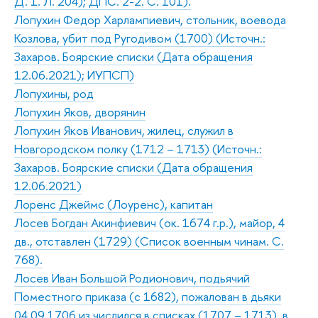
Д. 1. Л. 204); ДПС. 2-2. С. 101).
Лопухин Федор Харлампиевич, стольник, воевода
Козлова, убит под Ругодивом (1700) (Источн.:
Захаров. Боярские списки (Дата обращения
12.06.2021); ИУПСП)
Лопухины, род
Лопухин Яков, дворянин
Лопухин Яков Иванович, жилец, служил в
Новгородском полку (1712 – 1713) (Источн.:
Захаров. Боярские списки (Дата обращения
12.06.2021)
Лоренс Джеймс (Лоуренс), капитан
Лосев Богдан Акинфиевич (ок. 1674 г.р.), майор, 4
дв., отставлен (1729) (Список военным чинам. С.
768).
Лосев Иван Большой Родионович, подьячий
Поместного приказа (с 1682), пожалован в дьяки
04.09.1706 из числился в списках (1707 – 1713), в