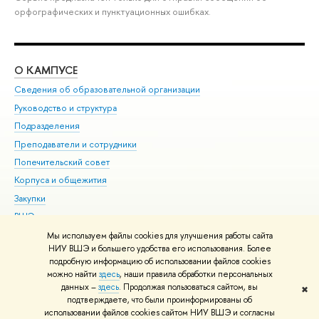
орфографических и пунктуационных ошибках.
О КАМПУСЕ
ОБ
Сведения об образовательной организации
Мер
Руководство и структура
Мер
Подразделения
Дов
Преподаватели и сотрудники
Ол
Попечительский совет
При
Корпуса и общежития
При
Закупки
Ди
ВШЭ для студентов с ограниченными возможностями
До
здоровья и инвалидностью
Ас
Мы используем файлы cookies для улучшения работы сайта
Версия для слабовидящих
НИУ ВШЭ и большего удобства его использования. Более
Обр
подробную информацию об использовании файлов cookies
Единая платежная страница
можно найти
здесь
, наши правила обработки персональных
данных –
здесь
. Продолжая пользоваться сайтом, вы
✖
Редактору
подтверждаете, что были проинформированы об
© НИУ ВШЭ 1993–2026
Адреса и контакты
Условия использования
использовании файлов cookies сайтом НИУ ВШЭ и согласны