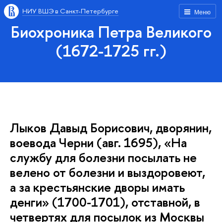
НИУ ВШЭ в Санкт-Петербурге
Меню
Биохроника Петра Великого
(1672-1725 гг.)
Лыков Давыд Борисович, дворянин,
воевода Черни (авг. 1695), «На
службу для болезни посылать не
велено от болезни и выздоровеют,
а за крестьянские дворы имать
денги» (1700-1701), отставной, в
четвертях для посылок из Москвы