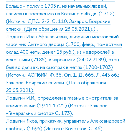
Большом полку с 1703 г., из начальных людей,
написан к поселению на Котлине с 45 дв. (1712).
(Источн.: ДПС. 2-2. С. 110; Захаров. Боярские
списки. (Дата обращения 23.05.2021).) .
Лодыгин Иван Афанасьевич, дворянин московский,
чарочник Сытного дворца (1700, февр., поместный
оклад 400 четь, денег 25 руб.), из недорослей в
векошники (7185), в чарочники (24.02.7189), отец
был во дьяцех, на смотрах в нетях (1700-1703)
(Источн.: АСПбИИ. Ф. 36. Оп. 1. Д. 665. Л. 443 об.;
Захаров. Боярские списки. (Дата обращения
23.05.2021).
Лодыгин И.И., определен в главные смотрители за
комиссарами (19.11.1721) (Источн.: Захаров.
«Генеральный смотр» С. 173).
Лодыгин Яков, приказчик, управитель Александровой
слободы (1695) (Источн.: Кочетков. С. 46)