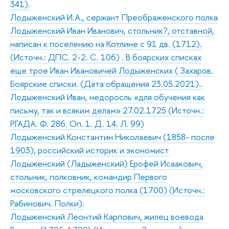
341).
Лодыженский И.А., сержант Преображенского полка
Лодыженский Иван Иванович, стольник?, отставной,
написан к поселению на Котлине с 91 дв. (1712).
(Источн.: ДПС. 2-2. С. 106) . В боярских списках
еще трое Иван Ивановичей Лодыженских ( Захаров.
Боярские списки. (Дата обращения 23.05.2021)..
Лодыженский Иван, недоросль «для обучения как
письму, так и всяким делам» 27.02.1725 (Источн.:
РГАДА. Ф. 286. Оп. 1. Д. 14. Л. 99)
Лодыженский Константин Николаевич (1858- после
1903), российский историк и экономист
Лодыженский (Ладыженский) Ерофей Исаакович,
стольник, полковник, командир Первого
московского стрелецкого полка (1700) (Источн.:
Рабинович. Полки).
Лодыженский Леонтий Карпович, жилец воевода