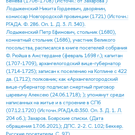
Венева (1706-1708) (Источн.: от Захарова )
Лодыженский Никита Гордеевич, дворянин,
комиссар Новгородской провинции (1721) (Источн.:
РГАДА. Ф. 286. Оп. 1. Д. 3. Л. 340).
Лодыженский Петр Ефимович, стольник (1680),
комнатный стольник (1686), участник Великого
посольства, расписался в книге посетелей собрания
Ф. Рюйша в Амстердаме (февраль 1698 г.); капитан
(1707-1709), архангелогодский вице-губернатор
(1714-1725); записан к поселению на Котлине с 422
дв. (1712); полковник; как «Архангелогородский
вице-губернатор подписал смертный приговор
царевичу Алексею (24.06.1718); ); упомянут среди
написанных на житье и в строение в СПб
(07.12.1720) (Источн.:РГАДА.Ф.350. Оп. 3. Д. 1. Л.
204 об.); Захаров. Боярские списки. (Дата
обращения 17.06.2021); ДПС. 2-2. С. 102; Беккер.
Русские посетители. С. 97)