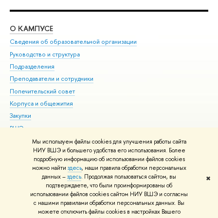
О КАМПУСЕ
ОБ
Сведения об образовательной организации
Мер
Руководство и структура
Мер
Подразделения
Дов
Преподаватели и сотрудники
Ол
Попечительский совет
При
Корпуса и общежития
При
Закупки
Ди
ВШЭ для студентов с ограниченными возможностями
До
здоровья и инвалидностью
Ас
Мы используем файлы cookies для улучшения работы сайта
Версия для слабовидящих
НИУ ВШЭ и большего удобства его использования. Более
Обр
подробную информацию об использовании файлов cookies
Единая платежная страница
можно найти
здесь
, наши правила обработки персональных
данных –
здесь
. Продолжая пользоваться сайтом, вы
✖
Редактору
подтверждаете, что были проинформированы об
© НИУ ВШЭ 1993–2026
Адреса и контакты
Условия использования
использовании файлов cookies сайтом НИУ ВШЭ и согласны
с нашими правилами обработки персональных данных. Вы
материалов
Политика конфиденциальности
Карта сайта
можете отключить файлы cookies в настройках Вашего
Шрифты HSE Sans и HSE Slab разработаны в
Школе дизайна НИУ ВШЭ