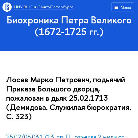
НИУ ВШЭ в Санкт-Петербурге
Меню
Биохроника Петра Великого
(1672-1725 гг.)
Лосев Марко Петрович, подьячий
Приказа Большого дворца,
пожалован в дьяк 25.02.1713
(Демидова. Служилая бюрократия.
С. 323)
25.02/08.03.1713, ср. П., отъехав 2 мили от