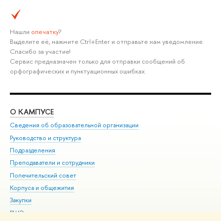
Нашли
опечатку
?
Выделите её, нажмите Ctrl+Enter и отправьте нам уведомление.
Спасибо за участие!
Сервис предназначен только для отправки сообщений об
орфографических и пунктуационных ошибках.
О КАМПУСЕ
ОБ
Сведения об образовательной организации
Мер
Руководство и структура
Мер
Подразделения
Дов
Преподаватели и сотрудники
Ол
Попечительский совет
При
Корпуса и общежития
При
Закупки
Ди
ВШЭ для студентов с ограниченными возможностями
До