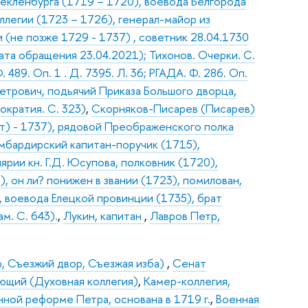
Мекленбурга (1719 – 1720), воевода Белгорода
легии (1723 – 1726), генерал-майор из
 (не позже 1729 - 1737) , советник 28.04.1730
Дата обращения 23.04.2021); Тихонов. Очерки. С.
 489. Оп. 1 . Д. 7395. Л. 36; РГАДА. Ф. 286. Оп.
трович, подьячий Приказа Большого дворца,
ократия. С. 323)
,
Скорняков-Писарев (Писарев)
лет) - 1737), рядовой Преображенского полка
омбардирский капитан-поручик (1715),
рии кн. Г.Д. Юсупова, полковник (1720),
, он ли? понижен в звании (1723), помилован,
., воевода Елецкой провинции (1735), брат
м. С. 643).
,
Лукин, капитан
,
Лавров Петр,
, Съезжий двор, Съезжая изба)
,
Сенат
щий (Духовная коллегия)
,
Камер-коллегия,
ной реформе Петра, основана в 1719 г.
,
Военная