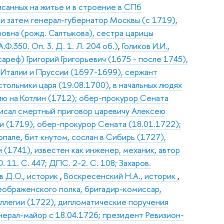
исанных на житье и в строение в СПб
 и затем генерал-губернатор Москвы (с 1719),
овна (рожд. Салтыкова), сестра царицы
.350. Оп. 3. Д. 1. Л. 204 об.)
,
Голиков И.И.,
реф) Григорий Григорьевич (1675 - после 1745),
 Италии и Пруссии (1697-1699), сержант
стольники царя (19.08.1700), в начальных людях
ию на Котлин (1712); обер-прокурор Сената
писал смертный приговор царевичу Алексею
и (1719), обер-прокурор Сената (18.01.1722);
опале, бит кнутом, сослан в Сибирь (1727),
 (1741), известен как инженер, механик, автор
 11. С. 447; ДПС. 2-2. С. 108; Захаров.
 Д.О., историк
,
Воскресенский Н.А., историк
,
реображенского полка, бригадир-комиссар,
оллегии (1722), дипломатические поручения
нерал-майор с 18.04.1726; президент Ревизион-