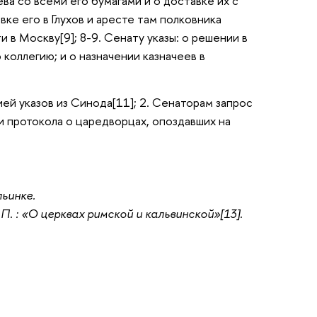
а со всеми его бумагами и о доставке их с
вке его в Глухов и аресте там полковника
 в Москву[9]; 8-9. Сенату указы: о решении в
оллегию; и о назначении казначеев в
ей указов из Синода[11]; 2. Сенаторам запрос
и протокола о царедворцах, опоздавших на
ьинке.
 : «О церквах римской и кальвинской»[13].