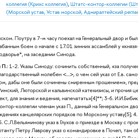
коллегия (Крихс коллегия)
,
Штатс-контор-коллегии (Шт
(Морской устав, Устав морской, Адмиралтейский регл
ском. Поутру в 7-м часу поехал на Генеральный двор и был
абанным боем о начале с 17.01 зимних ассамблей у «князя-
дворье*, на заседании Синода.
 П.:
1-2. Указы Синоду: сочинить собственный, «за получе
лагодарственный молебен <…>, о чем сей указ от Е.в. са
м, дабы оне были сочинены смиренным прошением», пред
 Римский, Люторской и кальвинской катехизисы, и прочия ц
кт, для знания и ведения, напечатать»[4]**; 3-6. И.И.Биби
онтор-коллегии членам указ П., данный на Генеральном дво
ждениях канцелярских порядков по Морскому уставу[5]; 4.
5. С.Л.Вельяминову указ в Глухов о приезде в Москву с п
ъютанту Петру Лаврову указ о командировке в Почеп, там