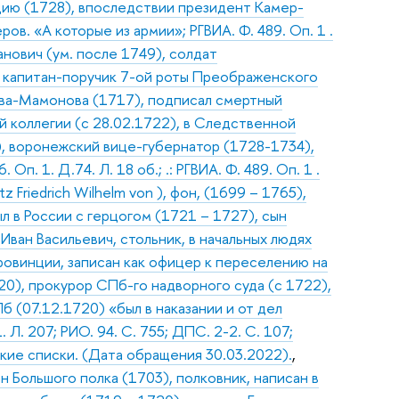
цию (1728), впоследствии президент Камер-
ров. «А которые из армии»; РГВИА. Ф. 489. Оп. 1 .
анович (ум. после 1749), солдат
, капитан-поручик 7-ой роты Преображенского
ева-Мамонова (1717), подписал смертный
й коллегии (с 28.02.1722), в Следственной
), воронежский вице-губернатор (1728-1734),
п. 1. Д.74. Л. 18 об.; .: РГВИА. Ф. 489. Оп. 1 .
 Friedrich Wilhelm von ), фон, (1699 – 1765),
л в России с герцогом (1721 – 1727), сын
Иван Васильевич, стольник, в начальных людях
ровинции, записан как офицер к переселению на
720), прокурор СПб-го надворного суда (с 1722),
б (07.12.1720) «был в наказании и от дел
. Л. 207; РИО. 94. С. 755; ДПС. 2-2. С. 107;
ярские списки. (Дата обращения 30.03.2022).
,
н Большого полка (1703), полковник, написан в