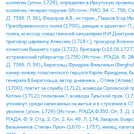
коллегии (упом. 1729), определен в Иркутскую провин
коллегии, генерал-поручик (Источн.: РИО. 94. С. 756; Се
Д. 7395. Л. 36)
,
Федоров А.В., историк
,
Пашков Егор Ив
Преображенского полка (1700), денщик и адъютант П.
полка, асессор следственной канцелярии И.И.Дмитри
приговор царевичу Алексею (1718 г.), прокурор Военно
комиссии Вышнего суда (1722), бригадир (с15.05.1727
астраханский губернатор (1735) (Источн.: РГАДА. Ф. 286. О
Д. 7395. Л. 39).
,
Берхгольц Фридрих-Вильгельм (Bergholtz
камер-юнкер голштинского герцога Карла-Фридриха, бы
генерала В.Берхгольца, автор дневника.
,
Отяев (Атяев) 
(1700); платит за службу (1712), воевода Орловской п
Котлин (1712); полковник?, воевода Тульской пров. (1
упомянут среди написанных на житье и в строение в СП
уволен» (упом. 1729) (Источн.: РГАДА.Ф.350. Оп. 3. Д. 1
РГАДА. Ф. 9. Отд. 2. Оп. 2. Кн. 49. Л. 174; Захаров. Бо
Вельяминов Степан Лукич (1670 – 1737), жилец, капита