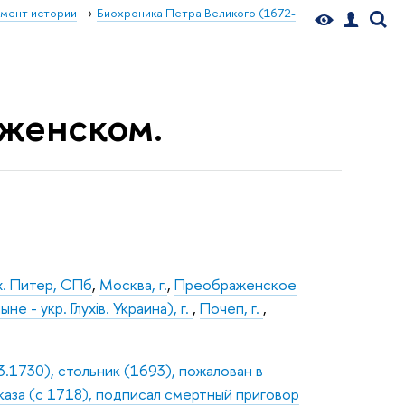
мент истории
Биохроника Петра Великого (1672-
аженском.
х. Питер, СПб
,
Москва, г.
,
Преображенское
ыне - укр. Глухiв. Украина), г.
,
Почеп, г.
,
3.1730), стольник (1693), пожалован в
аза (с 1718), подписал смертный приговор