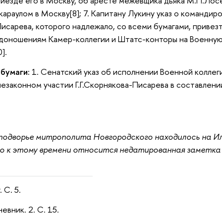
езде его в Москву, об аресте межевщика дьяка М.П.Лосев
араулом в Москву[8]; 7. Капитану Лукину указ о командиро
исарева, которого надлежало, со всеми бумагами, привезти
доношениям Камер-коллегии и Штатс-конторы на Военную к
].
 бумаги:
1. Сенатский указ об исполнении Военной коллеги
незаконном участии Г.Г.Скорнякова-Писарева в составлени
подворье митрополита Новгородского находилось на Ил
о к этому времени относится недатированная заметка П.
 С. 5.
евник. 2. С. 15.