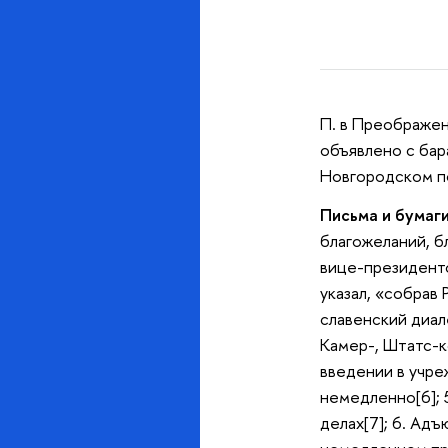
П. в Преображен
объявлено с бар
Новгородском по
Письма и бумаги
благожеланий, б
вице-президенто
указал, «собрав
славенский диале
Камер-, Штатс-к
введении в учре
немедленно[6]; 
делах[7]; 6. Ад