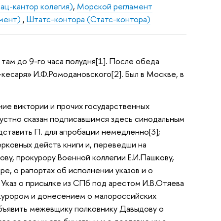
ац-кантор колегия)
,
Морской регламент
амент)
,
Штатс-контора (Статс-контора)
 там до 9-го часа полудня[1]. После обеда
кесаря» И.Ф.Ромодановского[2]. Был в Москве, в
ние виктории и прочих государственных
моустно сказан подписавшимся здесь синодальным
ставить П. для апробации немедленно[3];
ерковных действ книги и, переведши на
кову, прокурору Военной коллегии Е.И.Пашкову,
ре, о рапортах об исполнении указов и о
 Указ о присылке из СПб под арестом И.В.Отяева
рокурором и донесением о малороссийских
 объявить межевщику полковнику Давыдову о