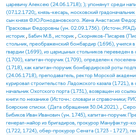
царевичу Алексею (24.06.1718); ); упомянут среди нап
(07.12.1720;, князь-кесарь, московский градоначальник
сын князя Ф.Ю.Ромодановского. Жена Анастасия Федор
Прасковьи Федоровны (ум. 02.09.1736). (Источн.:РГАДА.Ф
историк
,
Бабич М.В., историк
,
Скорняков-Писарев (Писа
стольник, преображенский бомбардир (1696), учился в
гвардии (1699), из царицыных стольников переведен в 
(1700), капитан-поручик (1709), определен к поселен
(1718), как капитан-поручик бомбардирской роты под
(24.06.1718), преподаватель, ректор Морской академи
курировал строительство Ладожского казала (1721), в 
начальник Охотского порта (1731), возвращен из ссылки
книги по механике (Источн.: словари и справочники; РИО.
Боярские списки. (Дата обращения 30.04.2021).
,
Серов
Бибиков Иван Иванович (ум. 1745), капитан-поручик П
генерал-майор из бригадиров, прокурор Мануфактур-к
(1722, 1724), обер-прокурор Сената (1723 - 1727), ге