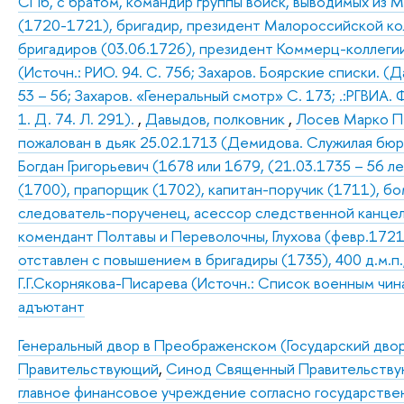
СПб, с братом, командир группы войск, выводимых из 
(1720-1721), бригадир, президент Малороссийской кол
бригадиров (03.06.1726), президент Коммерц-коллегии
(Источн.: РИО. 94. С. 756; Захаров. Боярские списки. (
53 – 56; Захаров. «Генеральный смотр» С. 173; .:РГВИА. Ф.
1. Д. 74. Л. 291).
,
Давыдов, полковник
,
Лосев Марко Пе
пожалован в дьяк 25.02.1713 (Демидова. Служилая бюр
Богдан Григорьевич (1678 или 1679, (21.03.1735 – 56 
(1700), прапорщик (1702), капитан-поручик (1711), б
следователь-порученец, асессор следственной канцеля
комендант Полтавы и Переволочны, Глухова (февр.1721)
отставлен с повышением в бригадиры (1735), 400 д.м.п
Г.Г.Скорнякова-Писарева (Источн.: Список военным чина
адъютант
Генеральный двор в Преображенском (Государский двор
Правительствующий
,
Синод Священный Правительствую
главное финансовое учреждение согласно государствен