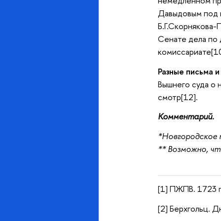
немедленном при
Давыдовым под к
Б.Г.Скорнякова-П
Сенате дела по 
комиссариате[10
Разные письма и
Вышнего суда о 
смотр[12].
Комментарий.
*Новгородское 
** Возможно, чт
[1] ПЖПВ. 1723 г.
[2] Берхгольц. Дн