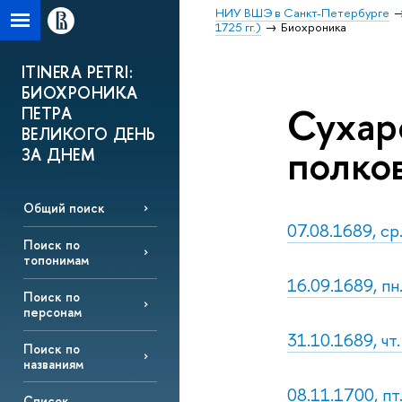
НИУ ВШЭ в Санкт-Петербурге
1725 гг.)
Биохроника
ITINERA PETRI:
БИОХРОНИКА
Сухар
ПЕТРА
ВЕЛИКОГО ДЕНЬ
полко
ЗА ДНЕМ
Общий поиск
07.08.1689, с
Поиск по
топонимам
16.09.1689, п
Поиск по
персонам
31.10.1689, ч
Поиск по
названиям
08.11.1700, пт
Список