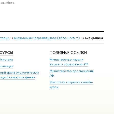
 ошибках.
стории
→
Биохроника Петра Великого (1672-1725 гг.)
→
Биохроника
ЕСУРСЫ
ПОЛЕЗНЫЕ ССЫЛКИ
блиотека
Министерство науки и
высшего образования РФ
бликации
Министерство просвещения
иный архив экономических
РФ
социологических данных
Массовые открытые онлайн-
курсы