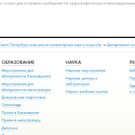
н только для отправки сообщений об орфографических и пунктуационных
анкт-Петербургская школа гуманитарных наук и искусств
→
Департамент и
ОБРАЗОВАНИЕ
НАУКА
Р
Мероприятия для
Научные мероприятия
Би
абитуриентов бакалавриата
Научные центры и
Пу
Мероприятия для
лаборатории
Ед
абитуриентов магистратуры
Научно-учебные группы
и 
Довузовская подготовка
Олимпиады
Прием в бакалавриат
Прием в магистратуру
Диплом+