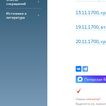
сокращений
13.11.1700, ср
Источники и
литература
19.11.1700, вт
20.11.1700, ср
Нашли
опечатку
?
Выделите её, нажмит