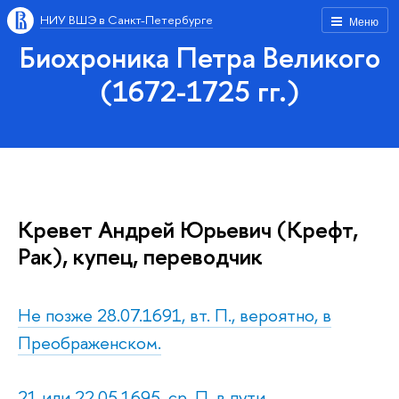
НИУ ВШЭ в Санкт-Петербурге
Меню
Биохроника Петра Великого
(1672-1725 гг.)
Кревет Андрей Юрьевич (Крефт,
Рак), купец, переводчик
Не позже 28.07.1691, вт. П., вероятно, в
Преображенском.
21 или 22.05.1695, ср. П. в пути.