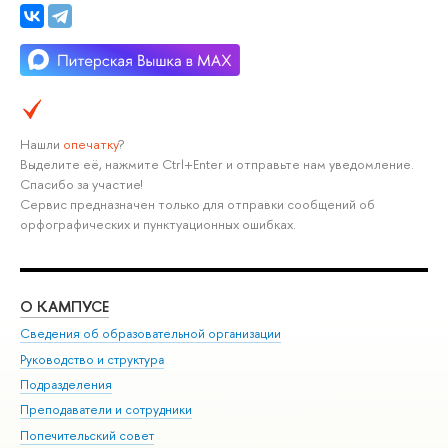
Нашли
опечатку
?
Выделите её, нажмите Ctrl+Enter и отправьте нам уведомление.
Спасибо за участие!
Сервис предназначен только для отправки сообщений об
орфографических и пунктуационных ошибках.
О КАМПУСЕ
ОБ
Сведения об образовательной организации
Мер
Руководство и структура
Мер
Подразделения
Дов
Преподаватели и сотрудники
Ол
Попечительский совет
При