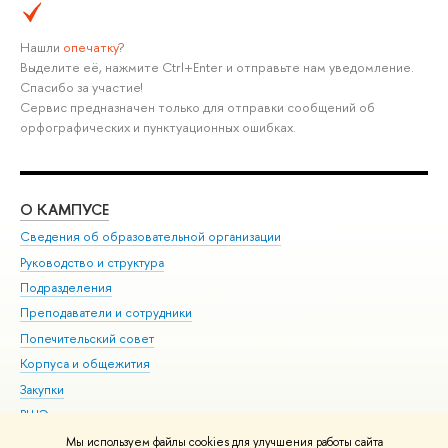
Нашли
опечатку
?
Выделите её, нажмите Ctrl+Enter и отправьте нам уведомление.
Спасибо за участие!
Сервис предназначен только для отправки сообщений об
орфографических и пунктуационных ошибках.
О КАМПУСЕ
ОБ
Сведения об образовательной организации
Мер
Руководство и структура
Мер
Подразделения
Дов
Преподаватели и сотрудники
Ол
Попечительский совет
При
Корпуса и общежития
При
Закупки
Ди
ВШЭ для студентов с ограниченными возможностями
До
здоровья и инвалидностью
Ас
Мы используем файлы cookies для улучшения работы сайта