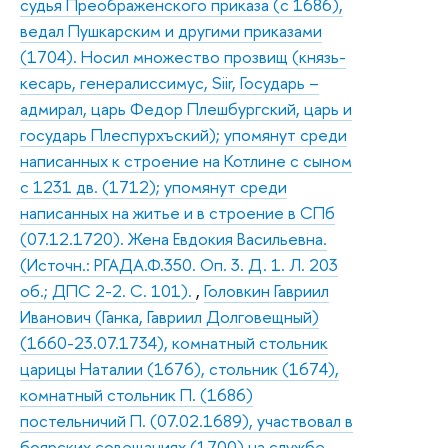
судья Преображенского приказа (с 1686),
ведал Пушкарским и другими приказами
(1704). Носил множество прозвищ (князь-
кесарь, генералиссимус, Siir, Государь –
адмирал, царь Федор Плешбургский, царь и
государь Плеспурхъский); упомянут среди
написанных к строение на Котлине с сыном
с 1231 дв. (1712); упомянут среди
написанных на житье и в строение в СПб
(07.12.1720). Жена Евдокия Васильевна.
(Источн.: РГАДА.Ф.350. Оп. 3. Д. 1. Л. 203
об.; ДПС 2-2. С. 101).
,
Головкин Гавриил
Иванович (Ганка, Гавриил Долговещный)
(1660-23.07.1734), комнатный стольник
царицы Наталии (1676), стольник (1674),
комнатный стольник П. (1686)
постельничий П. (07.02.1689), участвовал в
боярских совещаниях (1700) на службе