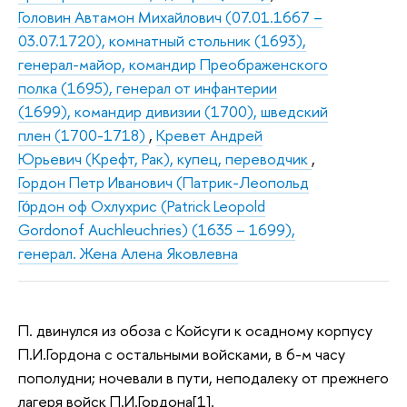
Головин Автамон Михайлович (07.01.1667 –
03.07.1720), комнатный стольник (1693),
генерал-майор, командир Преображенского
полка (1695), генерал от инфантерии
(1699), командир дивизии (1700), шведский
плен (1700-1718)
,
Кревет Андрей
Юрьевич (Крефт, Рак), купец, переводчик
,
Гордон Петр Иванович (Патрик-Леопольд
Го́рдон оф Охлухрис (Patrick Leopold
Gordonof Auchleuchries) (1635 – 1699),
генерал. Жена Алена Яковлевна
П. двинулся из обоза с Койсуги к осадному корпусу
П.И.Гордона с остальными войсками, в 6-м часу
пополудни; ночевали в пути, неподалеку от прежнего
лагеря войск П.И.Гордона[1].