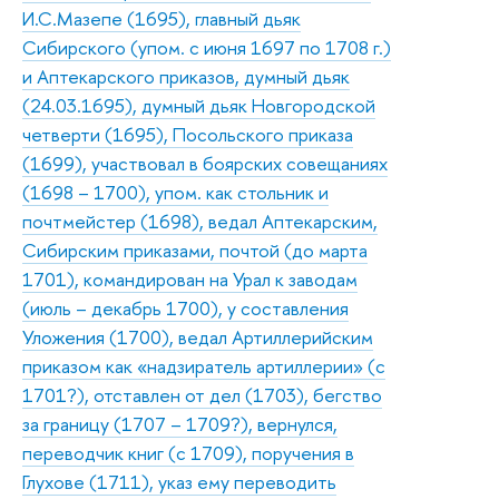
И.С.Мазепе (1695), главный дьяк
Сибирского (упом. с июня 1697 по 1708 г.)
и Аптекарского приказов, думный дьяк
(24.03.1695), думный дьяк Новгородской
четверти (1695), Посольского приказа
(1699), участвовал в боярских совещаниях
(1698 – 1700), упом. как стольник и
почтмейстер (1698), ведал Аптекарским,
Сибирским приказами, почтой (до марта
1701), командирован на Урал к заводам
(июль – декабрь 1700), у составления
Уложения (1700), ведал Артиллерийским
приказом как «надзиратель артиллерии» (с
1701?), отставлен от дел (1703), бегство
за границу (1707 – 1709?), вернулся,
переводчик книг (с 1709), поручения в
Глухове (1711), указ ему переводить