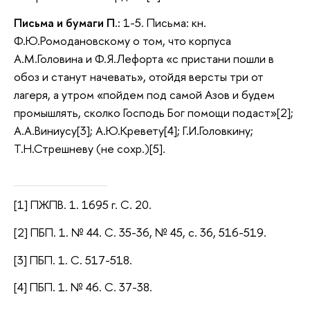
Письма и бумаги П.:
1-5. Письма: кн.
Ф.Ю.Ромодановскому о том, что корпуса
А.М.Головина и Ф.Я.Лефорта «с пристани пошли в
обоз и станут начевать», отойдя версты три от
лагеря, а утром «пойдем под самой Азов и будем
промышлять, сколко Господь Бог помощи подаст»[2];
А.А.Виниусу[3]; А.Ю.Кревету[4]; Г.И.Головкину;
Т.Н.Стрешневу (не сохр.)[5].
[1] ПЖПВ. 1. 1695 г. С. 20.
[2] ПБП. 1. № 44. С. 35-36, № 45, с. 36, 516-519.
[3] ПБП. 1. С. 517-518.
[4] ПБП. 1. № 46. С. 37-38.