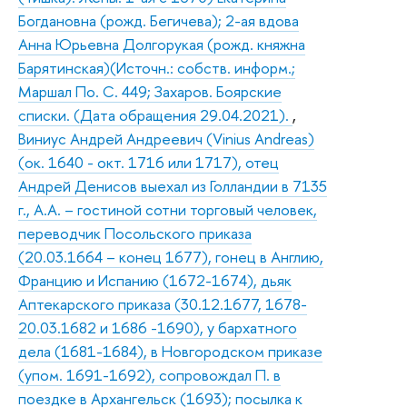
Богдановна (рожд. Бегичева); 2-ая вдова
Анна Юрьевна Долгорукая (рожд. княжна
Барятинская)(Источн.: собств. информ.;
Маршал По. С. 449; Захаров. Боярские
списки. (Дата обращения 29.04.2021).
,
Виниус Андрей Андреевич (Vinius Andreas)
(ок. 1640 - окт. 1716 или 1717), отец
Андрей Денисов выехал из Голландии в 7135
г., А.А. – гостиной сотни торговый человек,
переводчик Посольского приказа
(20.03.1664 – конец 1677), гонец в Англию,
Францию и Испанию (1672-1674), дьяк
Аптекарского приказа (30.12.1677, 1678-
20.03.1682 и 1686 -1690), у бархатного
дела (1681-1684), в Новгородском приказе
(упом. 1691-1692), сопровождал П. в
поездке в Архангельск (1693); посылка к