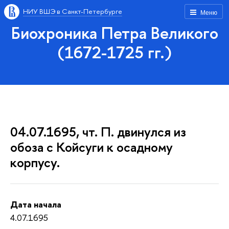
НИУ ВШЭ в Санкт-Петербурге
Меню
Биохроника Петра Великого
(1672-1725 гг.)
04.07.1695, чт. П. двинулся из
обоза с Койсуги к осадному
корпусу.
Дата начала
4.07.1695