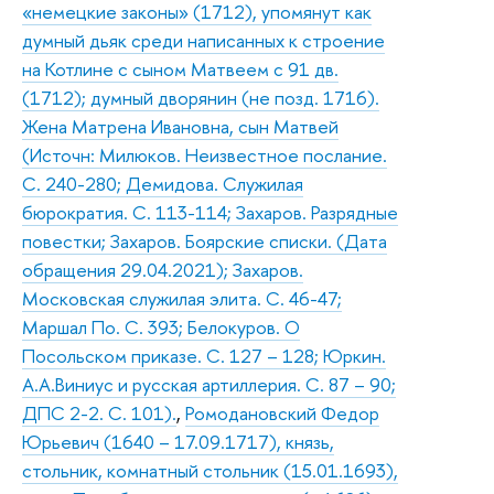
«немецкие законы» (1712), упомянут как
думный дьяк среди написанных к строение
на Котлине с сыном Матвеем с 91 дв.
(1712); думный дворянин (не позд. 1716).
Жена Матрена Ивановна, сын Матвей
(Источн: Милюков. Неизвестное послание.
С. 240-280; Демидова. Служилая
бюрократия. С. 113-114; Захаров. Разрядные
повестки; Захаров. Боярские списки. (Дата
обращения 29.04.2021); Захаров.
Московская служилая элита. С. 46-47;
Маршал По. С. 393; Белокуров. О
Посольском приказе. С. 127 – 128; Юркин.
А.А.Виниус и русская артиллерия. С. 87 – 90;
ДПС 2-2. С. 101).
,
Ромодановский Федор
Юрьевич (1640 – 17.09.1717), князь,
стольник, комнатный стольник (15.01.1693),