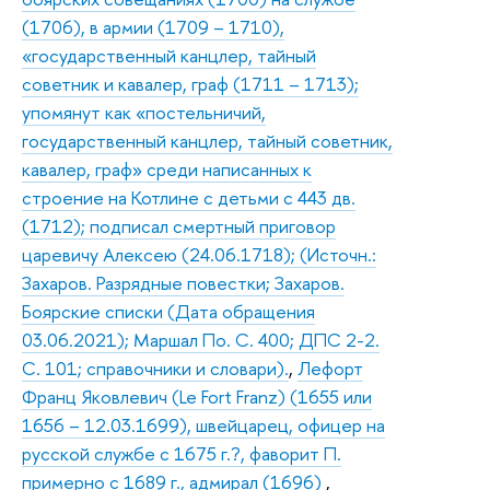
(1706), в армии (1709 – 1710),
«государственный канцлер, тайный
советник и кавалер, граф (1711 – 1713);
упомянут как «постельничий,
государственный канцлер, тайный советник,
кавалер, граф» среди написанных к
строение на Котлине с детьми с 443 дв.
(1712); подписал смертный приговор
царевичу Алексею (24.06.1718); (Источн.:
Захаров. Разрядные повестки; Захаров.
Боярские списки (Дата обращения
03.06.2021); Маршал По. С. 400; ДПС 2-2.
С. 101; справочники и словари).
,
Лефорт
Франц Яковлевич (Le Fort Franz) (1655 или
1656 – 12.03.1699), швейцарец, офицер на
русской службе с 1675 г.?, фаворит П.
примерно с 1689 г., адмирал (1696)
,