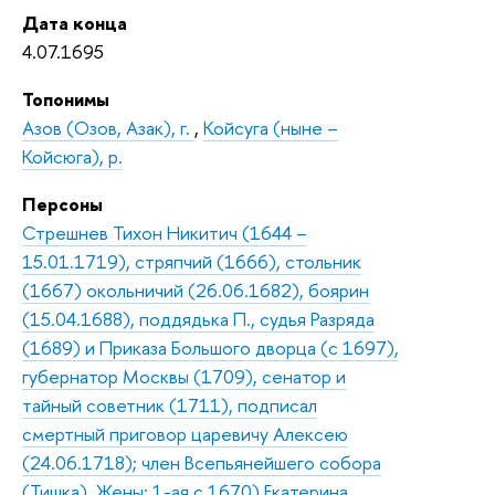
Дата конца
4.07.1695
Топонимы
Азов (Озов, Азак), г.
,
Койсуга (ныне –
Койсюга), р.
Персоны
Стрешнев Тихон Никитич (1644 –
15.01.1719), стряпчий (1666), стольник
(1667) окольничий (26.06.1682), боярин
(15.04.1688), поддядька П., судья Разряда
(1689) и Приказа Большого дворца (с 1697),
губернатор Москвы (1709), сенатор и
тайный советник (1711), подписал
смертный приговор царевичу Алексею
(24.06.1718); член Всепьянейшего собора
(Тишка). Жены: 1-ая с 1670) Екатерина