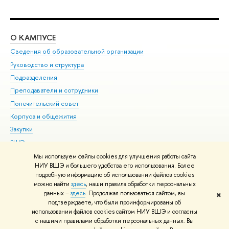
О КАМПУСЕ
ОБ
Сведения об образовательной организации
Мер
Руководство и структура
Мер
Подразделения
Дов
Преподаватели и сотрудники
Ол
Попечительский совет
При
Корпуса и общежития
При
Закупки
Ди
ВШЭ для студентов с ограниченными возможностями
До
здоровья и инвалидностью
Ас
Мы используем файлы cookies для улучшения работы сайта
Версия для слабовидящих
НИУ ВШЭ и большего удобства его использования. Более
Обр
подробную информацию об использовании файлов cookies
Единая платежная страница
можно найти
здесь
, наши правила обработки персональных
данных –
здесь
. Продолжая пользоваться сайтом, вы
✖
Редактору
подтверждаете, что были проинформированы об
© НИУ ВШЭ 1993–2026
Адреса и контакты
Условия использования
использовании файлов cookies сайтом НИУ ВШЭ и согласны
с нашими правилами обработки персональных данных. Вы
материалов
Политика конфиденциальности
Карта сайта