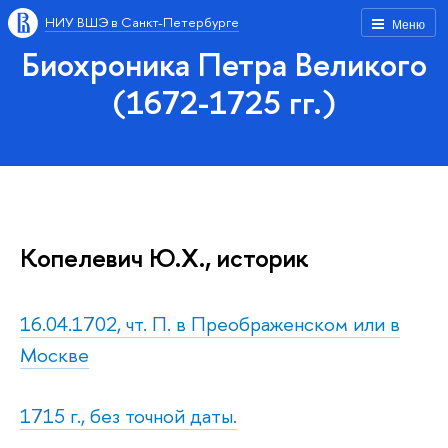
НИУ ВШЭ в Санкт-Петербурге
Меню
Биохроника Петра Великого
(1672-1725 гг.)
Копелевич Ю.Х., историк
16.04.1702, чт. П. в Преображенском или в
Москве
1715 г., без точной даты.