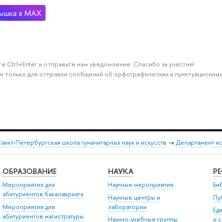
е Ctrl+Enter и отправьте нам уведомление. Спасибо за участие!
н только для отправки сообщений об орфографических и пунктуационных
анкт-Петербургская школа гуманитарных наук и искусств
→
Департамент и
ОБРАЗОВАНИЕ
НАУКА
Р
Мероприятия для
Научные мероприятия
Би
абитуриентов бакалавриата
Научные центры и
Пу
Мероприятия для
лаборатории
Ед
абитуриентов магистратуры
Научно-учебные группы
и 