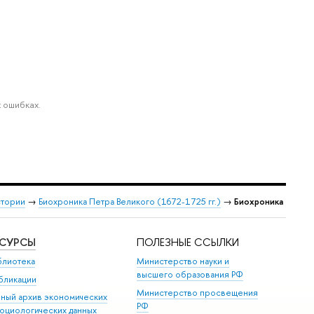
 ошибках.
стории
→
Биохроника Петра Великого (1672-1725 гг.)
→
Биохроника
ЕСУРСЫ
ПОЛЕЗНЫЕ ССЫЛКИ
блиотека
Министерство науки и
высшего образования РФ
бликации
Министерство просвещения
иный архив экономических
РФ
социологических данных