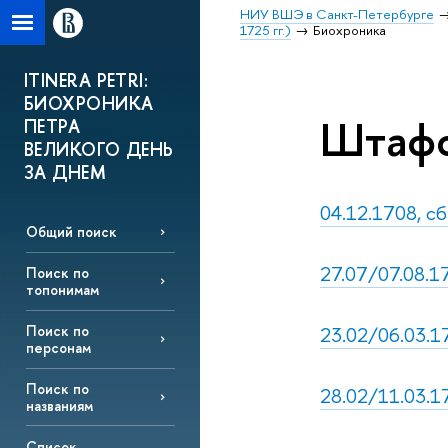
НИУ ВШЭ в Санкт-Петербурге
1725 гг.)
Биохроника
ITINERA PETRI:
БИОХРОНИКА
Штафф
ПЕТРА
ВЕЛИКОГО ДЕНЬ
ЗА ДНЕМ
04.12.1708, сб
Общий поиск
27.07/07.08.1
Поиск по
топонимам
23.02/06.03.17
Поиск по
персонам
Поиск по
28.02/11.03.17
названиям
Список