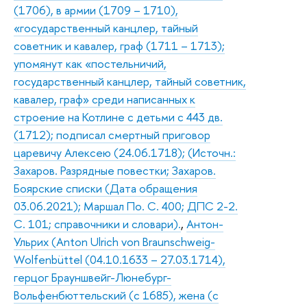
(1706), в армии (1709 – 1710),
«государственный канцлер, тайный
советник и кавалер, граф (1711 – 1713);
упомянут как «постельничий,
государственный канцлер, тайный советник,
кавалер, граф» среди написанных к
строение на Котлине с детьми с 443 дв.
(1712); подписал смертный приговор
царевичу Алексею (24.06.1718); (Источн.:
Захаров. Разрядные повестки; Захаров.
Боярские списки (Дата обращения
03.06.2021); Маршал По. С. 400; ДПС 2-2.
С. 101; справочники и словари).
,
Антон-
Ульрих (Anton Ulrich von Braunschweig-
Wolfenbüttel (04.10.1633 – 27.03.1714),
герцог Брауншвейг-Люнебург-
Вольфенбюттельский (с 1685), жена (с