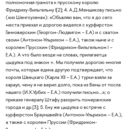
полномочная грамота к прусскому королю
Фридриху-Вильгельму I[2]; 4. А.Д.Меншикову письмо
(«из Шенгоузена»): «Объвляю вам, что я до сего
места приехал и дорогою виделся с курфирстом
Ганноверским (Георгом-Людвигом – Е.А) и с сватом
своим (Антоном-Ульрихом – Е.А.), також ныне и с
королем Прусским (Фридрихом-Вильгельмом I –
Е.А.). А что было везде на словах, прилагаетца
цыдулка под знаком +. Мы получили дорогою многия
почты, которыя едина другую подтверждает, что
короля Швецкаго (Карла XII – Е.А.) турки взяли за
караул, чему я не верил долго, пока из Вены от посла
нашего (И.Х.Урбих – Е.А.) получили письмо…»; о
приказе генералу Штафу разорить померанские
города и др.[3]; 5. Ему же цыдулка о встрече с
курфюрстом Брауншвейга (Антоном-Ульрихом – Е.А.),
а также с королем Пруссии (Фридрихом-