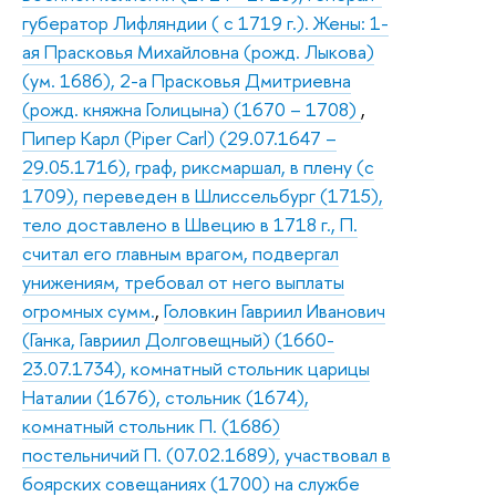
губератор Лифляндии ( с 1719 г.). Жены: 1-
ая Прасковья Михайловна (рожд. Лыкова)
(ум. 1686), 2-а Прасковья Дмитриевна
(рожд. княжна Голицына) (1670 – 1708)
,
Пипер Карл (Piper Carl) (29.07.1647 –
29.05.1716), граф, риксмаршал, в плену (с
1709), переведен в Шлиссельбург (1715),
тело доставлено в Швецию в 1718 г., П.
считал его главным врагом, подвергал
унижениям, требовал от него выплаты
огромных сумм.
,
Головкин Гавриил Иванович
(Ганка, Гавриил Долговещный) (1660-
23.07.1734), комнатный стольник царицы
Наталии (1676), стольник (1674),
комнатный стольник П. (1686)
постельничий П. (07.02.1689), участвовал в
боярских совещаниях (1700) на службе