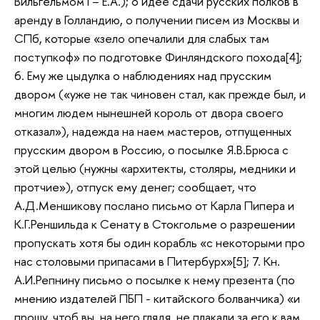
Вильгельмом I – Е.А.); о идее сдачи русских полков в
аренду в Голландию, о получении писем из Москвы и
СПб, которые «зело опечалили для слабых там
поступкоф» по подготовке Финляндского похода[4];
6. Ему же цыдулка о наблюдениях над прусским
двором («уже не так чиновен стал, как прежде был, и
многим людем нынешней король от двора своего
отказал»), надежда на наем мастеров, отпущенных
прусским двором в Россию, о посылке Я.В.Брюса с
этой целью (нужны «архитекты, столяры, медники и
протчие»), отпуск ему денег; сообщает, что
А.Д.Меншикову послано письмо от Карла Пипера и
К.Г.Реншильда к Сенату в Стокгольме о разрешении
пропускать хотя бы один корабль «с некоторыми про
нас столовыми припасами в Питербурх»[5]; 7. Кн.
А.И.Репнину письмо о посылке к нему презента (по
мнению издателей ПБП - китайского болванчика) «и
прошу, чтоб вы, на него глядя, не плакали за его к вам