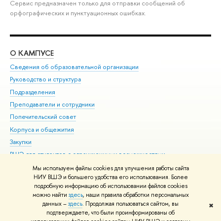
Сервис предназначен только для отправки сообщений об
орфографических и пунктуационных ошибках.
О КАМПУСЕ
ОБ
Сведения об образовательной организации
Мер
Руководство и структура
Мер
Подразделения
Дов
Преподаватели и сотрудники
Ол
Попечительский совет
При
Корпуса и общежития
При
Закупки
Ди
ВШЭ для студентов с ограниченными возможностями
До
здоровья и инвалидностью
Ас
Мы используем файлы cookies для улучшения работы сайта
Версия для слабовидящих
НИУ ВШЭ и большего удобства его использования. Более
Обр
подробную информацию об использовании файлов cookies
Единая платежная страница
можно найти
здесь
, наши правила обработки персональных
данных –
здесь
. Продолжая пользоваться сайтом, вы
✖
Редактору
подтверждаете, что были проинформированы об