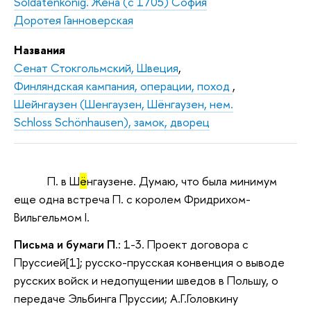
Soldatenkönig. Жена (с 1705) София
Доротея Ганноверская
Названия
Сенат Стокгольмский, Швеция
,
Финляндская кампания, операции, поход
,
Шейнгаузен (Шенгаузен, Шёнгаузен, нем.
Schloss Schönhausen), замок, дворец
П. в Ш
ё
нгаузене. Думаю, что была минимум
еще одна встреча П. с королем Фридрихом-
Вильгельмом I.
Письма и бумаги П.:
1-3. Проект договора с
Пруссией[1]; русско-прусская конвенция о выводе
русских войск и недопущении шведов в Польшу, о
передаче Эльбинга Пруссии; А.Г.Головкину