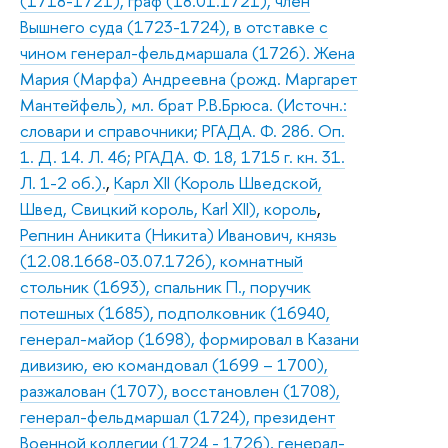
(1718-1721), граф (18.01.1721), член
Вышнего суда (1723-1724), в отставке с
чином генерал-фельдмаршала (1726). Жена
Мария (Марфа) Андреевна (рожд. Маргарет
Мантейфель), мл. брат Р.В.Брюса. (Источн.:
словари и справочники; РГАДА. Ф. 286. Оп.
1. Д. 14. Л. 46; РГАДА. Ф. 18, 1715 г. кн. 31.
Л. 1-2 об.).
,
Карл XII (Король Шведской,
Швед, Свицкий король, Karl XII), король
,
Репнин Аникита (Никита) Иванович, князь
(12.08.1668-03.07.1726), комнатный
стольник (1693), спальник П., поручик
потешных (1685), подполковник (16940,
генерал-майор (1698), формировал в Казани
дивизию, ею командовал (1699 – 1700),
разжалован (1707), восстановлен (1708),
генерал-фельдмаршал (1724), президент
Военной коллегии (1724 - 1726), генерал-