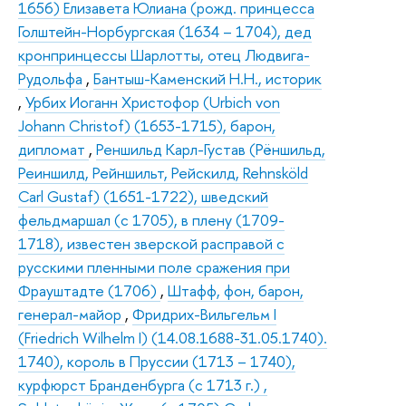
1656) Елизавета Юлиана (рожд. принцесса
Голштейн-Норбургская (1634 – 1704), дед
кронпринцессы Шарлотты, отец Людвига-
Рудольфа
,
Бантыш-Каменский Н.Н., историк
,
Урбих Иоганн Христофор (Urbich von
Johann Christof) (1653-1715), барон,
дипломат
,
Реншильд Карл-Густав (Рёншильд,
Реиншилд, Рейншильт, Рейскилд, Rehnsköld
Carl Gustaf) (1651-1722), шведский
фельдмаршал (с 1705), в плену (1709-
1718), известен зверской расправой с
русскими пленными поле сражения при
Фрауштадте (1706)
,
Штафф, фон, барон,
генерал-майор
,
Фридрих-Вильгельм I
(Friedrich Wilhelm I) (14.08.1688-31.05.1740).
1740), король в Пруссии (1713 – 1740),
курфюрст Бранденбурга (с 1713 г.) ,