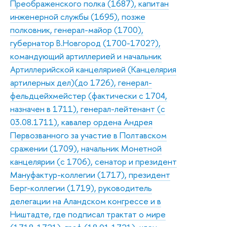
Преображенского полка (1687), капитан
инженерной службы (1695), позже
полковник, генерал-майор (1700),
губернатор В.Новгород (1700-1702?),
командующий артиллерией и начальник
Артиллерийской канцелярией (Канцелярия
артилерных дел)(до 1726), генерал-
фельдцейхмейстер (фактически с 1704,
назначен в 1711), генерал-лейтенант (с
03.08.1711), кавалер ордена Андрея
Первозванного за участие в Полтавском
сражении (1709), начальник Монетной
канцелярии (с 1706), сенатор и президент
Мануфактур-коллегии (1717), президент
Берг-коллегии (1719), руководитель
делегации на Аландском конгрессе и в
Ништадте, где подписал трактат о мире