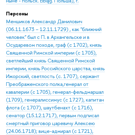
ныне - польск. Elbląg. Польша), г.
Персоны
Меншиков Александр Данилович
(06.11.1673 – 12.11.1729) , как "ближний
человек" был с П. в Архангельске и в
Осударевом походе, граф (с 1702), князь
Священной Римской империи (с 1705),
светлейший князь Священной Римской
империи, князь Российского царства, князь
Ижорский, светлость (с. 1707), сержант
Преображенского полка,генерал от
кавалерии (с 1705), генерал-фельдмаршал
(1709), генералиссимус (с 1727), капитан
флота (с 1707), шаутбенахт (с 1716),
сенатор (15.12.1717), первым подписал
смертный приговор царевичу Алексею
(24.06.1718); вице-адмирал (с 1721),