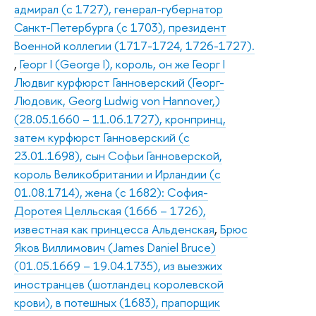
адмирал (с 1727), генерал-губернатор
Санкт-Петербурга (с 1703), президент
Военной коллегии (1717-1724, 1726-1727).
,
Георг I (George I), король, он же Георг I
Людвиг курфюрст Ганноверский (Георг-
Людовик, Georg Ludwig von Hannover,)
(28.05.1660 – 11.06.1727), кронпринц,
затем курфюрст Ганноверский (с
23.01.1698), сын Софьи Ганноверской,
король Великобритании и Ирландии (с
01.08.1714), жена (с 1682): София-
Доротея Целльская (1666 – 1726),
известная как принцесса Альденская
,
Брюс
Яков Виллимович (James Daniel Bruce)
(01.05.1669 – 19.04.1735), из выезжих
иностранцев (шотландец королевской
крови), в потешных (1683), прапорщик