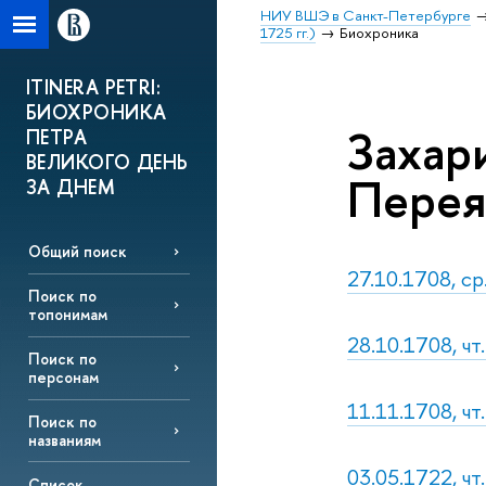
НИУ ВШЭ в Санкт-Петербурге
1725 гг.)
Биохроника
ITINERA PETRI:
БИОХРОНИКА
Захар
ПЕТРА
ВЕЛИКОГО ДЕНЬ
Перея
ЗА ДНЕМ
Общий поиск
27.10.1708, ср
Поиск по
топонимам
28.10.1708, чт
Поиск по
персонам
11.11.1708, чт.
Поиск по
названиям
03.05.1722, ч
Список