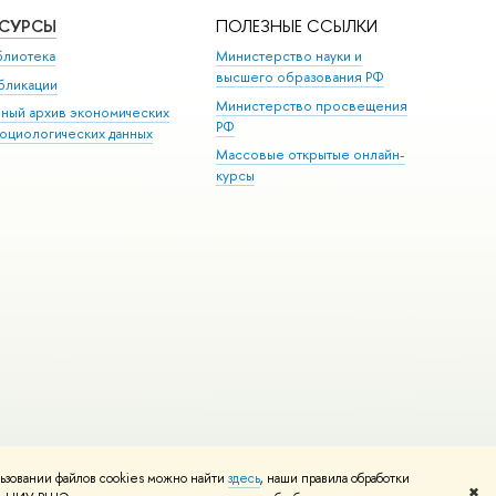
ЕСУРСЫ
ПОЛЕЗНЫЕ ССЫЛКИ
блиотека
Министерство науки и
высшего образования РФ
бликации
Министерство просвещения
иный архив экономических
РФ
социологических данных
Массовые открытые онлайн-
курсы
ьзовании файлов cookies можно найти
здесь
, наши правила обработки
и
Карта сайта
Редактору
✖