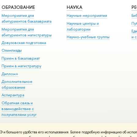
ОБРАЗОВАНИЕ
НАУКА
Р
Мероприятия для
Научные мероприятия
Би
абитуриентов бакалавриата
Научные центры и
Пу
Мероприятия для
лаборатории
Ед
абитуриентов магистратуры
Научно-учебные группы
и 
Довузовская подготовка
Олимпиады
Прием в бакалавриат
Прием в магистратуру
Диплом+
Дополнительное
образование
Аспирантура
Обратная связь и
взаимодействие с
получателями услуг
 и большего удобства его использования. Более подробную информацию об испол
онтакты
Условия использования материалов
Политика конфиденциальност