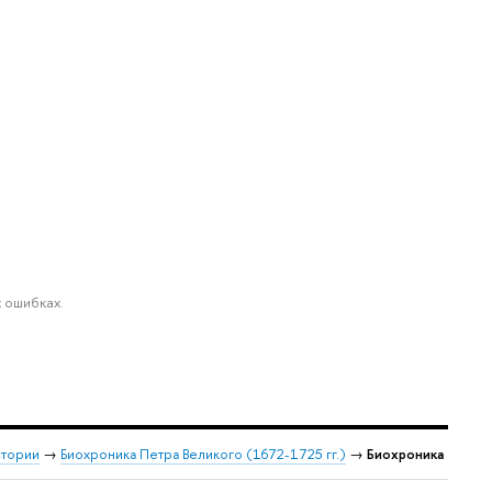
 ошибках.
стории
→
Биохроника Петра Великого (1672-1725 гг.)
→
Биохроника