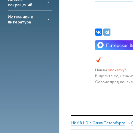
сокращений
Источники и
литература
Нашли
опечатку
?
Выделите её, нажмит
Сервис предназначе
НИУ ВШЭ в Санкт-Петербурге
→
С