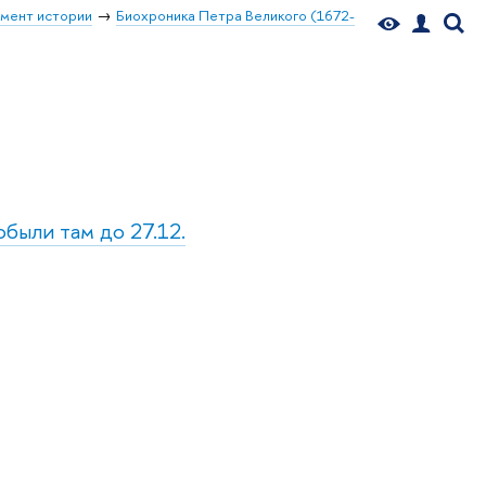
мент истории
Биохроника Петра Великого (1672-
обыли там до 27.12.