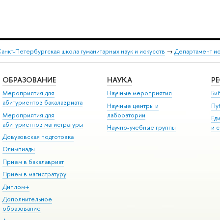
анкт-Петербургская школа гуманитарных наук и искусств
→
Департамент и
ОБРАЗОВАНИЕ
НАУКА
Р
Мероприятия для
Научные мероприятия
Би
абитуриентов бакалавриата
Научные центры и
Пу
Мероприятия для
лаборатории
Ед
абитуриентов магистратуры
Научно-учебные группы
и 
Довузовская подготовка
Олимпиады
Прием в бакалавриат
Прием в магистратуру
Диплом+
Дополнительное
образование