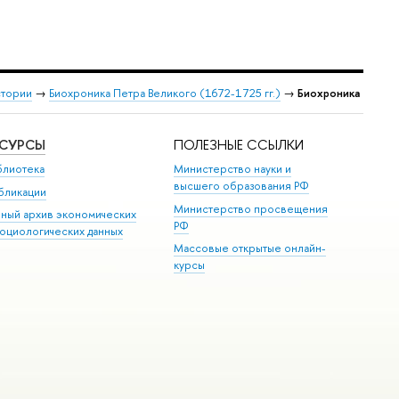
стории
→
Биохроника Петра Великого (1672-1725 гг.)
→
Биохроника
ЕСУРСЫ
ПОЛЕЗНЫЕ ССЫЛКИ
блиотека
Министерство науки и
высшего образования РФ
бликации
Министерство просвещения
иный архив экономических
РФ
социологических данных
Массовые открытые онлайн-
курсы