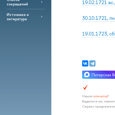
19.02.1721 вс.
сокращений
Источники и
30.10.1721, пн
литература
19.01.1723, с
Нашли
опечатку
?
Выделите её, нажмит
Сервис предназначе