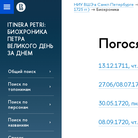
НИУ ВШЭ в Санкт-Петербурге
1725 гг.)
Биохроника
ITINERA PETRI:
БИОХРОНИКА
Погося
ПЕТРА
ВЕЛИКОГО ДЕНЬ
ЗА ДНЕМ
13.12.1711, чт
Общий поиск
27.06/08.07.1
Поиск по
топонимам
30.05.1720, пн
Поиск по
персонам
Поиск по
08.09.1720, ч
названиям
Список