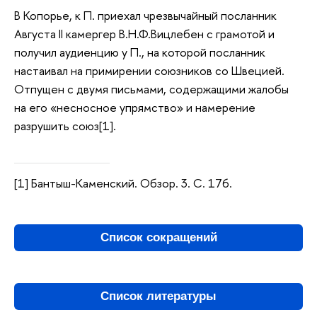
В Копорье, к П. приехал чрезвычайный посланник
Августа II камергер В.Н.Ф.Вицлебен с грамотой и
получил аудиенцию у П., на которой посланник
настаивал на примирении союзников со Швецией.
Отпущен с двумя письмами, содержащими жалобы
на его «несносное упрямство» и намерение
разрушить союз[1].
[1] Бантыш-Каменский. Обзор. 3. С. 176.
Список сокращений
Список литературы