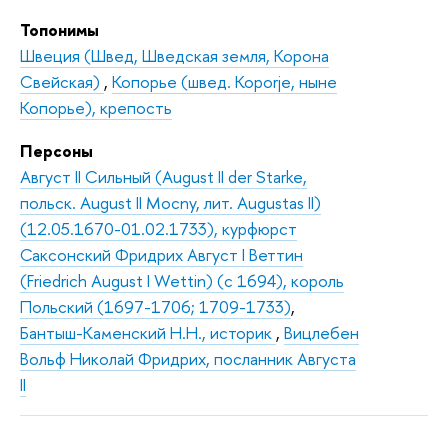
Топонимы
Швеция (Швед, Шведская земля, Корона
Свейская)
,
Копорье (швед. Koporje, ныне
Копорье), крепость
Персоны
Август II Сильный (August II der Starke,
польск. August II Mocny, лит. Augustas II)
(12.05.1670-01.02.1733), курфюрст
Саксонский Фридрих Август I Веттин
(Friedrich August I Wettin) (с 1694), король
Польский (1697-1706; 1709-1733)
,
Бантыш-Каменский Н.Н., историк
,
Вицлебен
Вольф Николай Фридрих, посланник Августа
II