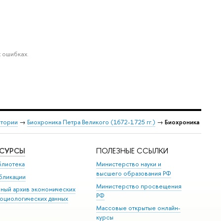
 ошибках.
стории
→
Биохроника Петра Великого (1672-1725 гг.)
→
Биохроника
ЕСУРСЫ
ПОЛЕЗНЫЕ ССЫЛКИ
блиотека
Министерство науки и
высшего образования РФ
бликации
Министерство просвещения
иный архив экономических
РФ
социологических данных
Массовые открытые онлайн-
курсы