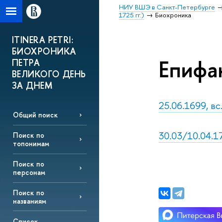
НИУ ВШЭ в Санкт-Петербурге
1725 гг.)
Биохроника
ITINERA PETRI:
БИОХРОНИКА
Епифан
ПЕТРА
ВЕЛИКОГО ДЕНЬ
ЗА ДНЕМ
25.06.1699, вс
Общий поиск
30.03/10.04.17
Поиск по
топонимам
Поиск по
персонам
Поиск по
названиям
Список