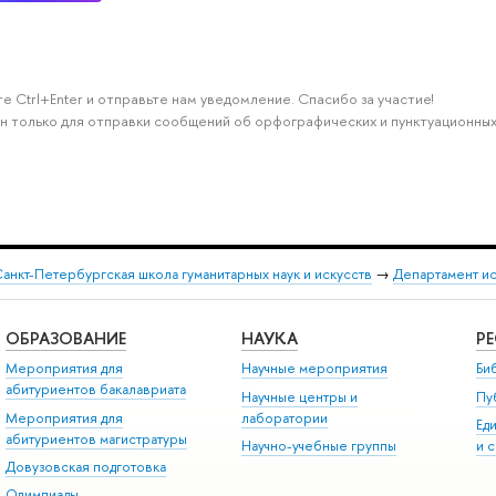
е Ctrl+Enter и отправьте нам уведомление. Спасибо за участие!
н только для отправки сообщений об орфографических и пунктуационных
анкт-Петербургская школа гуманитарных наук и искусств
→
Департамент и
ОБРАЗОВАНИЕ
НАУКА
Р
Мероприятия для
Научные мероприятия
Би
абитуриентов бакалавриата
Научные центры и
Пу
Мероприятия для
лаборатории
Ед
абитуриентов магистратуры
Научно-учебные группы
и 
Довузовская подготовка
Олимпиады