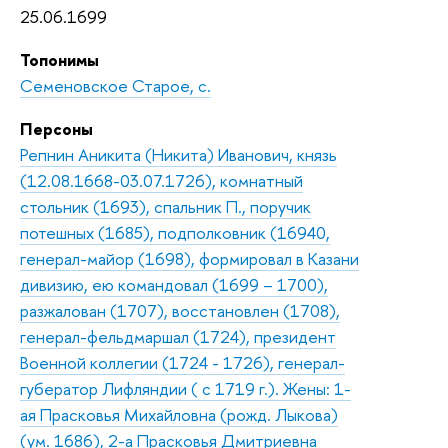
25.06.1699
Топонимы
Семеновское Старое, с.
Персоны
Репнин Аникита (Никита) Иванович, князь
(12.08.1668-03.07.1726), комнатный
стольник (1693), спальник П., поручик
потешных (1685), подполковник (16940,
генерал-майор (1698), формировал в Казани
дивизию, ею командовал (1699 – 1700),
разжалован (1707), восстановлен (1708),
генерал-фельдмаршал (1724), президент
Военной коллегии (1724 - 1726), генерал-
губератор Лифляндии ( с 1719 г.). Жены: 1-
ая Прасковья Михайловна (рожд. Лыкова)
(ум. 1686), 2-а Прасковья Дмитриевна