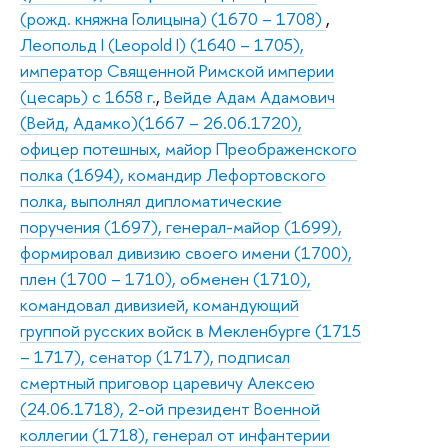
(рожд. княжна Голицына) (1670 – 1708)
,
Леопольд I (Leopold I) (1640 – 1705),
император Священной Римской империи
(цесарь) с 1658 г.
,
Вейде Адам Адамович
(Вейд, Адамко)(1667 – 26.06.1720),
офицер потешных, майор Преображенского
полка (1694), командир Лефортовского
полка, выполнял дипломатические
поручения (1697), генерал-майор (1699),
формировал дивизию своего имени (1700),
плен (1700 – 1710), обменен (1710),
командовал дивизией, командующий
группой русских войск в Мекленбурге (1715
– 1717), сенатор (1717), подписал
смертный приговор царевичу Алексею
(24.06.1718), 2-ой президент Военной
коллегии (1718), генерал от инфантерии