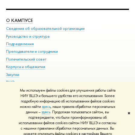
О КАМПУСЕ
ОБ
Сведения об образовательной организации
Мер
Руководство и структура
Мер
Подразделения
Дов
Преподаватели и сотрудники
Ол
Попечительский совет
При
Корпуса и общежития
При
Закупки
Ди
ВШЭ для студентов с ограниченными возможностями
До
здоровья и инвалидностью
Ас
Мы используем файлы cookies для улучшения работы сайта
Версия для слабовидящих
НИУ ВШЭ и большего удобства его использования. Более
Обр
подробную информацию об использовании файлов cookies
Единая платежная страница
можно найти
здесь
, наши правила обработки персональных
данных –
здесь
. Продолжая пользоваться сайтом, вы
✖
Редактору
подтверждаете, что были проинформированы об
© НИУ ВШЭ 1993–2026
Адреса и контакты
Условия использования
использовании файлов cookies сайтом НИУ ВШЭ и согласны
с нашими правилами обработки персональных данных. Вы
материалов
Политика конфиденциальности
Карта сайта
можете отключить файлы cookies в настройках Вашего
Шрифты HSE Sans и HSE Slab разработаны в
Школе дизайна НИУ ВШЭ