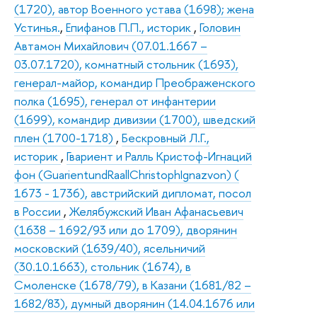
(1720), автор Военного устава (1698); жена
Устинья.
,
Епифанов П.П., историк
,
Головин
Автамон Михайлович (07.01.1667 –
03.07.1720), комнатный стольник (1693),
генерал-майор, командир Преображенского
полка (1695), генерал от инфантерии
(1699), командир дивизии (1700), шведский
плен (1700-1718)
,
Бескровный Л.Г.,
историк
,
Гвариент и Ралль Кристоф-Игнаций
фон (GuarientundRaallChristophIgnazvon) (
1673 - 1736), австрийский дипломат, посол
в России
,
Желябужский Иван Афанасьевич
(1638 – 1692/93 или до 1709), дворянин
московский (1639/40), ясельничий
(30.10.1663), стольник (1674), в
Смоленске (1678/79), в Казани (1681/82 –
1682/83), думный дворянин (14.04.1676 или