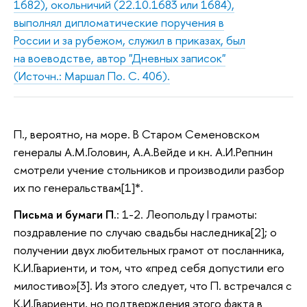
1682), окольничий (22.10.1683 или 1684),
выполнял дипломатические поручения в
России и за рубежом, служил в приказах, был
на воеводстве, автор "Дневных записок"
(Источн.: Маршал По. С. 406).
П., вероятно, на море. В Старом Семеновском
генералы А.М.Головин, А.А.Вейде и кн. А.И.Репнин
смотрели учение стольников и производили разбор
их по генеральствам[1]*.
Письма и бумаги П.
: 1-2. Леопольду I грамоты:
поздравление по случаю свадьбы наследника[2]; о
получении двух любительных грамот от посланника,
К.И.Гвариенти, и том, что «пред себя допустили его
милостиво»[3]. Из этого следует, что П. встречался с
К.И.Гвариенти, но подтверждения этого факта в