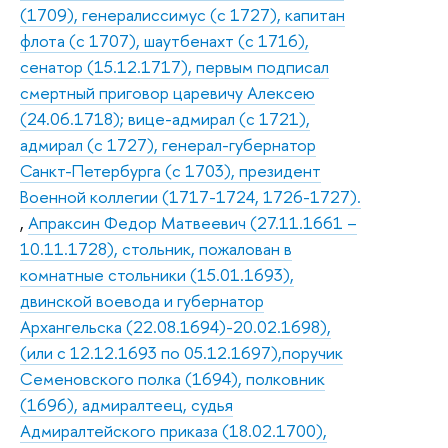
(1709), генералиссимус (с 1727), капитан
флота (с 1707), шаутбенахт (с 1716),
сенатор (15.12.1717), первым подписал
смертный приговор царевичу Алексею
(24.06.1718); вице-адмирал (с 1721),
адмирал (с 1727), генерал-губернатор
Санкт-Петербурга (с 1703), президент
Военной коллегии (1717-1724, 1726-1727).
,
Апраксин Федор Матвеевич (27.11.1661 –
10.11.1728), стольник, пожалован в
комнатные стольники (15.01.1693),
двинской воевода и губернатор
Архангельска (22.08.1694)-20.02.1698),
(или с 12.12.1693 по 05.12.1697),поручик
Семеновского полка (1694), полковник
(1696), адмиралтеец, судья
Адмиралтейского приказа (18.02.1700),