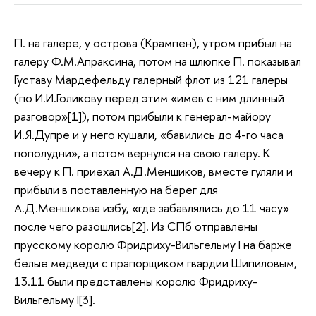
П. на галере, у острова (Крампен), утром прибыл на
галеру Ф.М.Апраксина, потом на шлюпке П. показывал
Густаву Мардефельду галерный флот из 121 галеры
(по И.И.Голикову перед этим «имев с ним длинный
разговор»[1]), потом прибыли к генерал-майору
И.Я.Дупре и у него кушали, «бавились до 4-го часа
пополудни», а потом вернулся на свою галеру. К
вечеру к П. приехал А.Д.Меншиков, вместе гуляли и
прибыли в поставленную на берег для
А.Д.Меншикова избу, «где забавлялись до 11 часу»
после чего разошлись[2]. Из СПб отправлены
прусскому королю Фридриху-Вильгельму I на барже
белые медведи с прапорщиком гвардии Шипиловым,
13.11 были представлены королю Фридриху-
Вильгельму I[3].