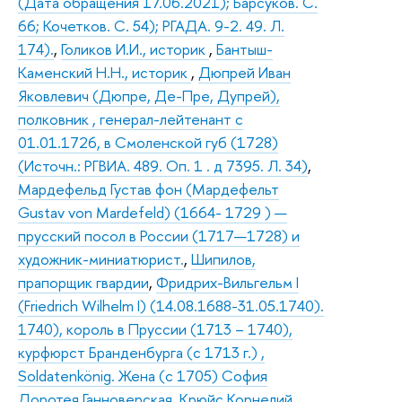
(Дата обращения 17.06.2021); Барсуков. С.
66; Кочетков. С. 54); РГАДА. 9-2. 49. Л.
174).
,
Голиков И.И., историк
,
Бантыш-
Каменский Н.Н., историк
,
Дюпрей Иван
Яковлевич (Дюпре, Де-Пре, Дупрей),
полковник , генерал-лейтенант с
01.01.1726, в Смоленской губ (1728)
(Источн.: РГВИА. 489. Оп. 1 . д 7395. Л. 34)
,
Мардефельд Густав фон (Мардефельт
Gustav von Mardefeld) (1664- 1729 ) —
прусский посол в России (1717—1728) и
художник-миниатюрист.
,
Шипилов,
прапорщик гвардии
,
Фридрих-Вильгельм I
(Friedrich Wilhelm I) (14.08.1688-31.05.1740).
1740), король в Пруссии (1713 – 1740),
курфюрст Бранденбурга (с 1713 г.) ,
Soldatenkönig. Жена (с 1705) София
Доротея Ганноверская
,
Крюйс Корнелий