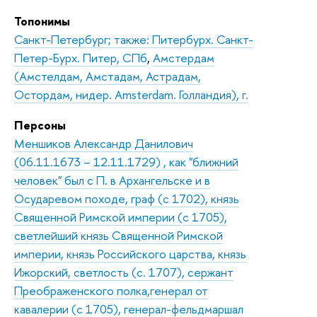
Топонимы
Санкт-Петербург; также: Питербурх. Санкт-
Петер-Бурх. Питер, СПб
,
Амстердам
(Амстелдам, Амстадам, Астрадам,
Остордам, нидер. Amsterdam. Голландия), г.
Персоны
Меншиков Александр Данилович
(06.11.1673 – 12.11.1729) , как "ближний
человек" был с П. в Архангельске и в
Осударевом походе, граф (с 1702), князь
Священной Римской империи (с 1705),
светлейший князь Священной Римской
империи, князь Российского царства, князь
Ижорский, светлость (с. 1707), сержант
Преображенского полка,генерал от
кавалерии (с 1705), генерал-фельдмаршал