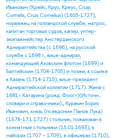
Иванович (Крейс, Крус, Креус, Cruijs
Cornelis, Cruis Cornelius) (1655-1727),
норвежец на голландской службе, матрос,
капитан торговых судов, капер, унтер-
экипажмейстер Амстердамского
Адмиралтейства (с 1696), на русской
службе с 1698 г., вице-адмирал,
командующий Азовским флотом (1699) и
Балтийским (1704-1705) и позже, в ссылке
в Казань (1714-1715), вице-президент
Адмиралтейской коллегии (1717). Жена с
1681 г Катарина (рожд. Фоогт)(Источн.:
словари и справочники).
,
Куракин Борис
Иванович, князь (псевдоним Панов Лука)
(1678-17.1.1727) стольник, пожалован в
комнатные стольники (15.01.1693), в
майорах (1707 – 1709), в офицерах (1710),