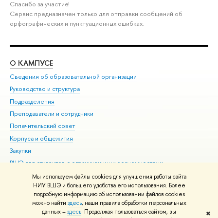
Спасибо за участие!
Сервис предназначен только для отправки сообщений об
орфографических и пунктуационных ошибках.
О КАМПУСЕ
ОБ
Сведения об образовательной организации
Мер
Руководство и структура
Мер
Подразделения
Дов
Преподаватели и сотрудники
Ол
Попечительский совет
При
Корпуса и общежития
При
Закупки
Ди
ВШЭ для студентов с ограниченными возможностями
До
здоровья и инвалидностью
Ас
Мы используем файлы cookies для улучшения работы сайта
Версия для слабовидящих
НИУ ВШЭ и большего удобства его использования. Более
Обр
подробную информацию об использовании файлов cookies
Единая платежная страница
можно найти
здесь
, наши правила обработки персональных
данных –
здесь
. Продолжая пользоваться сайтом, вы
✖