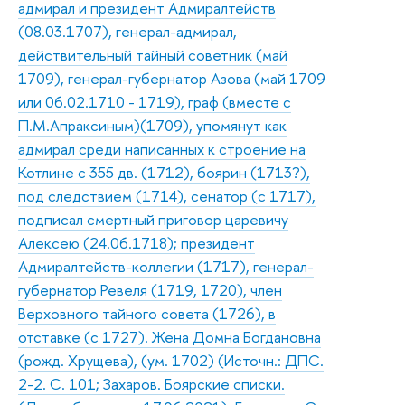
адмирал и президент Адмиралтейств
(08.03.1707), генерал-адмирал,
действительный тайный советник (май
1709), генерал-губернатор Азова (май 1709
или 06.02.1710 - 1719), граф (вместе с
П.М.Апраксиным)(1709), упомянут как
адмирал среди написанных к строение на
Котлине с 355 дв. (1712), боярин (1713?),
под следствием (1714), сенатор (с 1717),
подписал смертный приговор царевичу
Алексею (24.06.1718); президент
Адмиралтейств-коллегии (1717), генерал-
губернатор Ревеля (1719, 1720), член
Верховного тайного совета (1726), в
отставке (с 1727). Жена Домна Богдановна
(рожд. Хрущева), (ум. 1702) (Источн.: ДПС.
2-2. С. 101; Захаров. Боярские списки.