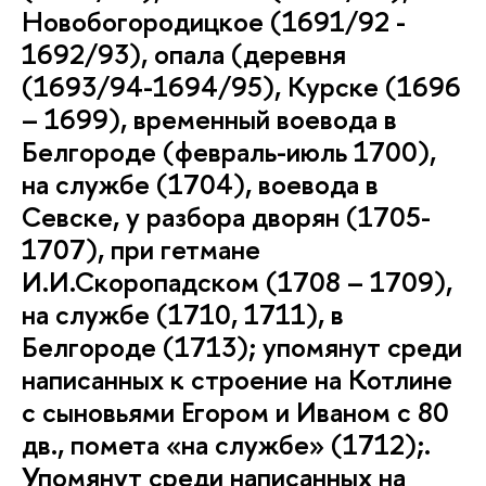
Новобогородицкое (1691/92 -
1692/93), опала (деревня
(1693/94-1694/95), Курске (1696
– 1699), временный воевода в
Белгороде (февраль-июль 1700),
на службе (1704), воевода в
Севске, у разбора дворян (1705-
1707), при гетмане
И.И.Скоропадском (1708 – 1709),
на службе (1710, 1711), в
Белгороде (1713); упомянут среди
написанных к строение на Котлине
с сыновьями Егором и Иваном с 80
дв., помета «на службе» (1712);.
Упомянут среди написанных на