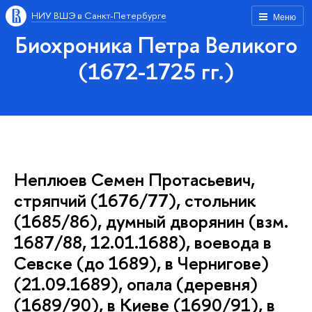
НИУ ВШЭ в Санкт-Петербурге
Меню
Биохроника Петра Великого
(1672-1725 гг.)
Неплюев Семен Протасьевич,
стряпчий (1676/77), стольник
(1685/86), думный дворянин (взм.
1687/88, 12.01.1688), воевода в
Севске (до 1689), в Чернигове)
(21.09.1689), опала (деревня)
(1689/90), в Киеве (1690/91), в