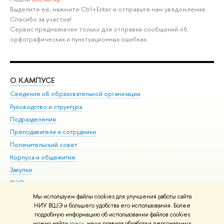
Выделите её, нажмите Ctrl+Enter и отправьте нам уведомление.
Спасибо за участие!
Сервис предназначен только для отправки сообщений об
орфографических и пунктуационных ошибках.
О КАМПУСЕ
ОБ
Сведения об образовательной организации
Мер
Руководство и структура
Мер
Подразделения
Дов
Преподаватели и сотрудники
Ол
Попечительский совет
При
Корпуса и общежития
При
Закупки
Ди
ВШЭ для студентов с ограниченными возможностями
До
здоровья и инвалидностью
Ас
Мы используем файлы cookies для улучшения работы сайта
Версия для слабовидящих
НИУ ВШЭ и большего удобства его использования. Более
Обр
подробную информацию об использовании файлов cookies
Единая платежная страница
можно найти
здесь
, наши правила обработки персональных