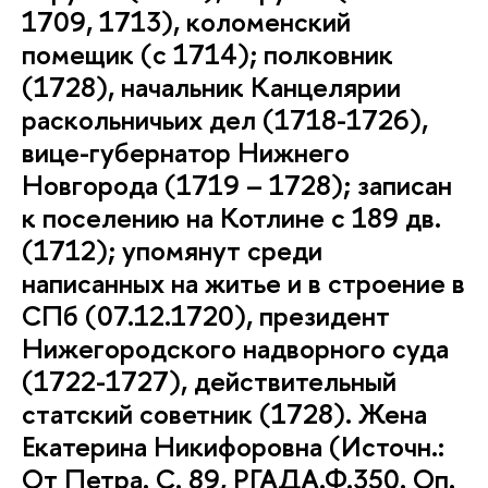
1709, 1713), коломенский
помещик (с 1714); полковник
(1728), начальник Канцелярии
раскольничьих дел (1718-1726),
вице-губернатор Нижнего
Новгорода (1719 – 1728); записан
к поселению на Котлине с 189 дв.
(1712); упомянут среди
написанных на житье и в строение в
СПб (07.12.1720), президент
Нижегородского надворного суда
(1722-1727), действительный
статский советник (1728). Жена
Екатерина Никифоровна (Источн.:
От Петра. С. 89, РГАДА.Ф.350. Оп.