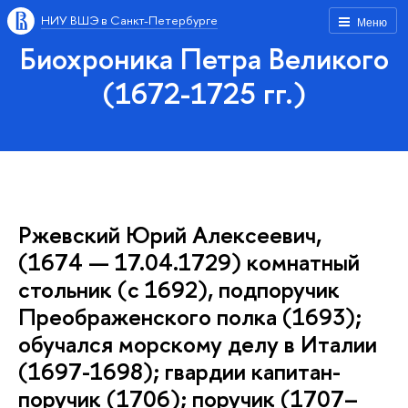
НИУ ВШЭ в Санкт-Петербурге
Меню
Биохроника Петра Великого
(1672-1725 гг.)
Ржевский Юрий Алексеевич,
(1674 — 17.04.1729) комнатный
стольник (с 1692), подпоручик
Преображенского полка (1693);
обучался морскому делу в Италии
(1697-1698); гвардии капитан-
поручик (1706); поручик (1707–