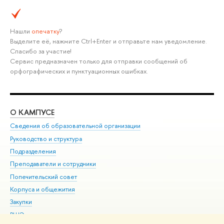
Нашли
опечатку
?
Выделите её, нажмите Ctrl+Enter и отправьте нам уведомление.
Спасибо за участие!
Сервис предназначен только для отправки сообщений об
орфографических и пунктуационных ошибках.
О КАМПУСЕ
ОБ
Сведения об образовательной организации
Мер
Руководство и структура
Мер
Подразделения
Дов
Преподаватели и сотрудники
Ол
Попечительский совет
При
Корпуса и общежития
При
Закупки
Ди
ВШЭ для студентов с ограниченными возможностями
До