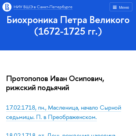
НИУ ВШЭ в Санкт-Петербурге
Меню
Биохроника Петра Великого
(1672-1725 гг.)
Протопопов Иван Осипович,
рижский подьячий
17.02.1718, пн., Масленица, начало Сырной
седьмицы. П. в Преображенском.
18.02.1718, вт. День рождения царевича