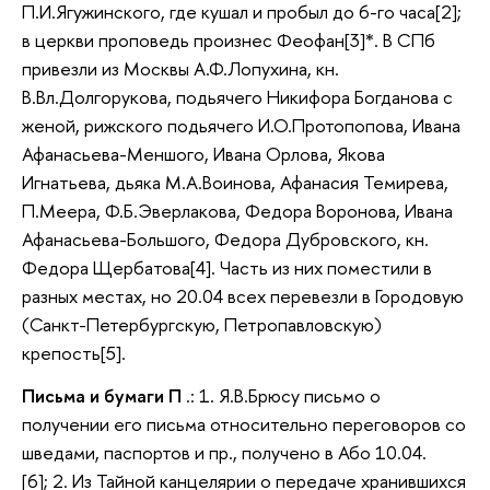
П.И.Ягужинского, где кушал и пробыл до 6-го часа[2];
в церкви проповедь произнес Феофан[3]*. В СПб
привезли из Москвы А.Ф.Лопухина, кн.
В.Вл.Долгорукова, подьячего Никифора Богданова с
женой, рижского подьячего И.О.Протопопова, Ивана
Афанасьева-Меншого, Ивана Орлова, Якова
Игнатьева, дьяка М.А.Воинова, Афанасия Темирева,
П.Меера, Ф.Б.Эверлакова, Федора Воронова, Ивана
Афанасьева-Большого, Федора Дубровского, кн.
Федора Щербатова[4]. Часть из них поместили в
разных местах, но 20.04 всех перевезли в Городовую
(Санкт-Петербургскую, Петропавловскую)
крепость[5].
Письма и бумаги П
.: 1. Я.В.Брюсу письмо о
получении его письма относительно переговоров со
шведами, паспортов и пр., получено в Або 10.04.
[6]; 2. Из Тайной канцелярии о передаче хранившихся