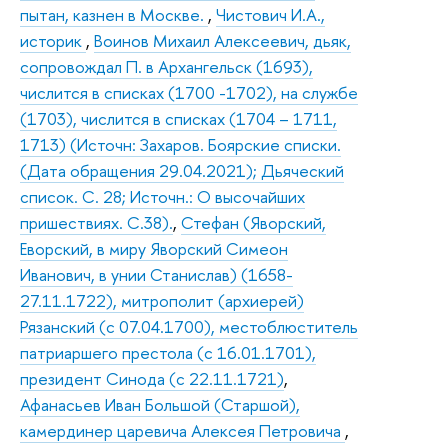
пытан, казнен в Москве.
,
Чистович И.А.,
историк
,
Воинов Михаил Алексеевич, дьяк,
сопровождал П. в Архангельск (1693),
числится в списках (1700 -1702), на службе
(1703), числится в списках (1704 – 1711,
1713) (Источн: Захаров. Боярские списки.
(Дата обращения 29.04.2021); Дьяческий
список. С. 28; Источн.: О высочайших
пришествиях. С.38).
,
Стефан (Яворский,
Еворский, в миру Яворский Симеон
Иванович, в унии Станислав) (1658-
27.11.1722), митрополит (архиерей)
Рязанский (с 07.04.1700), местоблюститель
патриаршего престола (с 16.01.1701),
президент Синода (с 22.11.1721)
,
Афанасьев Иван Большой (Старшой),
камердинер царевича Алексея Петровича
,