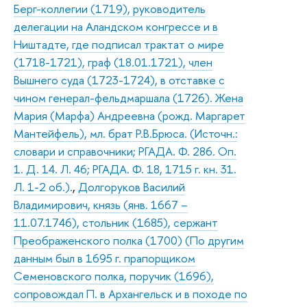
Берг-коллегии (1719), руководитель
делегации на Аландском конгрессе и в
Ништадте, где подписал трактат о мире
(1718-1721), граф (18.01.1721), член
Вышнего суда (1723-1724), в отставке с
чином генерал-фельдмаршала (1726). Жена
Мария (Марфа) Андреевна (рожд. Маргарет
Мантейфель), мл. брат Р.В.Брюса. (Источн.:
словари и справочники; РГАДА. Ф. 286. Оп.
1. Д. 14. Л. 46; РГАДА. Ф. 18, 1715 г. кн. 31.
Л. 1-2 об.).
,
Долгоруков Василий
Владимирович, князь (янв. 1667 –
11.07.1746), стольник (1685), сержант
Преображенского полка (1700) (По другим
данным был в 1695 г. прапорщиком
Семеновского полка, поручик (1696),
сопровождал П. в Архангельск и в походе по