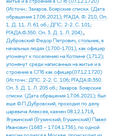
житье и в строение в СПб (07.12.1720)
(Источн.: Захаров. Боярские списки. (Дата
обращения 17.06.2021); РГАДА. Ф. 210, Оп.
1. Д. 11. Л. 61 об.; ДПС. 2-2. С. 101;
РГАДА.Ф.350. Оп. 3. Д. 1. Л. 204).
,
Дубровский Федор Петрович, стольник, в
начальных людях (1700-1701), как офицер
упомянут к поселению на Котлине (1712);
упомянут среди написанных на житье и в
строение в СПб как офицер(07.12.1720)
(Источн.: ДПС. 2-2. С. 106; РГАДА.Ф.350.
Оп. 3. Д. 1. Л. 205 об.; Захаров. Боярские
списки. (Дата обращения 17.06.2021); был
еще Ф.П.Дубровский, проходил по делу
царевича Алексея, казнен 08.12.1718
,
Ягужинский (Егузинский, Егушинский) Павел
Иванович (1683 – 17.04.1736), по одной
версии родился в Москве, происходил из