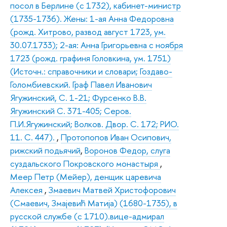
посол в Берлине (с 1732), кабинет-министр
(1735-1736). Жены: 1-ая Анна Федоровна
(рожд. Хитрово, развод август 1723, ум.
30.07.1733); 2-ая: Анна Григорьевна с ноября
1723 (рожд. графиня Головкина, ум. 1751)
(Источн.: справочники и словари; Гоздаво-
Голомбиевский. Граф Павел Иванович
Ягужинский, С. 1-21; Фурсенко В.В.
Ягужинский С. 371-405; Серов.
П.И.Ягужинский; Волков. Двор. С. 172; РИО.
11. С. 447).
,
Протопопов Иван Осипович,
рижский подьячий
,
Воронов Федор, слуга
суздальского Покровского монастыря
,
Меер Петр (Мейер), денщик царевича
Алексея
,
Змаевич Матвей Христофорович
(Смаевич, Змаjевић Maтиja) (1680-1735), в
русской службе (с 1710).вице-адмирал