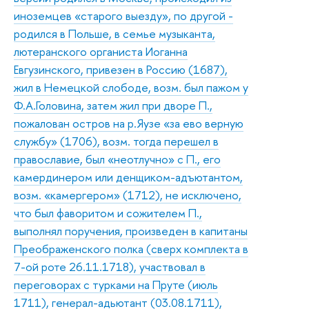
иноземцев «старого выезду», по другой -
родился в Польше, в семье музыканта,
лютеранского органиста Иоганна
Евгузинского, привезен в Россию (1687),
жил в Немецкой слободе, возм. был пажом у
Ф.А.Головина, затем жил при дворе П.,
пожалован остров на р.Яузе «за ево верную
службу» (1706), возм. тогда перешел в
православие, был «неотлучно» с П., его
камердинером или денщиком-адъютантом,
возм. «камергером» (1712), не исключено,
что был фаворитом и сожителем П.,
выполнял поручения, произведен в капитаны
Преображенского полка (сверх комплекта в
7-ой роте 26.11.1718), участвовал в
переговорах с турками на Пруте (июль
1711), генерал-адьютант (03.08.1711),