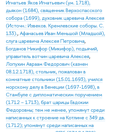
Игнатьев Яков Игнатьевич (ум. 1718),
дьякон (1684), священник Верхоспасского
собора (1699), духовник царевича Алексея
(Источн.: Извеков. Кремлевские соборы. С.
133).
,
Афанасьев Иван Меньшой (Младшой),
слуга царевича Алексея Петровича
,
Богданов Никифор (Микифор), подьячий,
управитель вотчин царевича Алексея
,
Лопухин Авраам Федорович (казнен
08.12.1718), стольник, пожалован в
комнатные стольники (15.01.1693), учился
морскому делу в Венеции (1697-1698), в
Стамбуле с дипломатическим поручением
(1712 – 1713), брат царицы Евдокии
Федоровны; тем не менее, упомянут среди
написанных к строение на Котлине с 349 дв.
(1712); упомянут среди написанных на