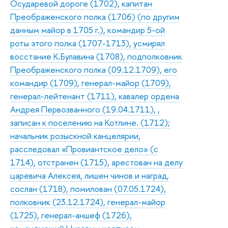
Осударевой дороге (1702), капитан
Преображенского полка (1706) (по другим
данным майор в 1705 г.), командир 5-ой
роты этого полка (1707-1713), усмирял
восстание К.Булавина (1708), подполковник
Преображенского полка (09.12.1709), его
командир (1709), генерал-майор (1709),
генерал-лейтенант (1711), кавалер ордена
Андрея Первозванного (19.04.1711), ,
записан к поселению на Котлине. (1712);
начальник розыскной канцелярии,
расследовал «Провиантское дело» (с
1714), отстранен (1715), арестован на делу
царевича Алексея, лишен чинов и наград,
сослан (1718), помилован (07.05.1724),
полковник (23.12.1724), генерал-майор
(1725), генерал-аншеф (1726),