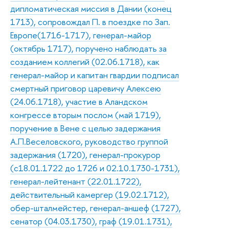
дипломатическая миссия в Дании (конец
1713), сопровождал П. в поездке по Зап.
Европе(1716-1717), генерал-майор
(октябрь 1717), поручено наблюдать за
созданием коллегий (02.06.1718), как
генерал-майор и капитан гвардии подписал
смертный приговор царевичу Алексею
(24.06.1718), участие в Аландском
конгрессе вторым послом (май 1719),
поручение в Вене с целью задержания
А.П.Веселовского, руководство группой
задержания (1720), генерал-прокурор
(с18.01.1722 до 1726 и 02.10.1730-1731),
генерал-лейтенант (22.01.1722),
действительный камергер (19.02.1712),
обер-шталмейстер, генерал-аншеф (1727),
сенатор (04.03.1730), граф (19.01.1731),