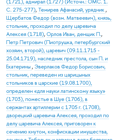
(1721), адмирал (1727) (Источн.: ОМС. 1.
С. 275-277)
,
Темирев Афанасий, урядник
,
Щербатов Федор (возм. Матвеевич), князь,
стольник, проходил по делу царевича
Алексея (1718)
,
Орлов Иван, денщик П.
,
Петр Петрович (Пиотрушка, петербургский
хозяин, второй), царевич (09.11.1715 -
25.04.1719), наследник престола, сын П. и
Екатерины
,
Эверлаков Федор Борисович,
стольник, переведен из царицыных
стольников в царские (19.08.1700),
определен «для науки латинскому языку»
(1703), поместье в Шуе (1706), в
сержантах артиллерии с 1705 г. (1708),
дворецкий царевича Алексея, проходил по
делу царевича Алексея, приговорен к
сечению кнутом, конфискации имущества,
ссылке в Тобольск и записи в дети боярские