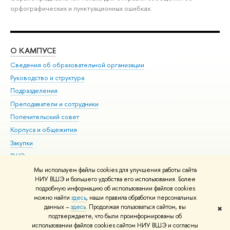
орфографических и пунктуационных ошибках.
О КАМПУСЕ
ОБ
Сведения об образовательной организации
Мер
Руководство и структура
Мер
Подразделения
Дов
Преподаватели и сотрудники
Ол
Попечительский совет
При
Корпуса и общежития
При
Закупки
Ди
ВШЭ для студентов с ограниченными возможностями
До
здоровья и инвалидностью
Ас
Мы используем файлы cookies для улучшения работы сайта
Версия для слабовидящих
НИУ ВШЭ и большего удобства его использования. Более
Обр
подробную информацию об использовании файлов cookies
Единая платежная страница
можно найти
здесь
, наши правила обработки персональных
данных –
здесь
. Продолжая пользоваться сайтом, вы
✖
Редактору
подтверждаете, что были проинформированы об
© НИУ ВШЭ 1993–2026
Адреса и контакты
Условия использования
использовании файлов cookies сайтом НИУ ВШЭ и согласны