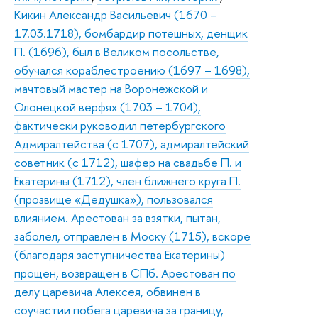
Кикин Александр Васильевич (1670 –
17.03.1718), бомбардир потешных, денщик
П. (1696), был в Великом посольстве,
обучался кораблестроению (1697 – 1698),
мачтовый мастер на Воронежской и
Олонецкой верфях (1703 – 1704),
фактически руководил петербургского
Адмиралтейства (с 1707), адмиралтейский
советник (с 1712), шафер на свадьбе П. и
Екатерины (1712), член ближнего круга П.
(прозвище «Дедушка»), пользовался
влиянием. Арестован за взятки, пытан,
заболел, отправлен в Моску (1715), вскоре
(благодаря заступничества Екатерины)
прощен, возвращен в СПб. Арестован по
делу царевича Алексея, обвинен в
соучастии побега царевича за границу,