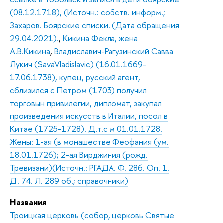
(08.12.1718), (Источн.: собств. информ.;
Захаров. Боярские списки. (Дата обращения
29.04.2021).
,
Кикина Фекла, жена
А.В.Кикина
,
Владиславич-Рагузинский Савва
Лукич (SavaVladislavic) (16.01.1669-
17.06.1738), купец, русский агент,
сблизился с Петром (1703) получил
торговын привилегии, дипломат, закупал
произведения искусств в Италии, посол в
Китае (1725-1728). Д.т.с м 01.01.1728.
Жены: 1-ая (в монашестве Феофания (ум.
18.01.1726); 2-ая Вирджиния (рожд.
Тревизани)(Источн.: РГАДА. Ф. 286. Оп. 1.
Д. 74. Л. 289 об.; справочники)
Названия
Троицкая церковь (собор, церковь Святые