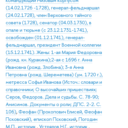
командующий Низовым корпусом
(14.02.1726 -1728), генерал-фельдмаршал
(24.02.1728), член Верховного тайного
совета (1728), сенатор (04.03.1730), в
опале и тюрьме (с 23.12.1731-1741),
освобожден (01.12.1741), генерал-
фельдмаршал, президент Военной коллегии
(15.12.1741). Жены: 1-ая Мария Федоровна
(рожд. кн. Куракина);2-ая с 1696 г. Анна
Ивановна (рожд. Злобина); 3-я Анна
Петровна (рожд. Шереметева) (ум. 1720 г.),
метресса Софья Иванова (Источ.: словари и
справочники; О высочайших пришествиях;
Серов, Федоров. Дела и судьбы. С. 78-90;
Анисимов. Документы о роли; ДПС. 2-2. С.
106)
,
Феофан (Прокопович Елисей, Феофан
Псковский), епископ Псковский
,
Погодин
М.П., историк
,
Устрялов Н.Г., историк
,