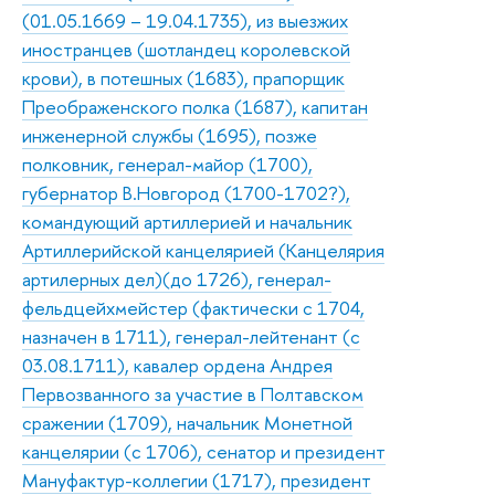
(01.05.1669 – 19.04.1735), из выезжих
иностранцев (шотландец королевской
крови), в потешных (1683), прапорщик
Преображенского полка (1687), капитан
инженерной службы (1695), позже
полковник, генерал-майор (1700),
губернатор В.Новгород (1700-1702?),
командующий артиллерией и начальник
Артиллерийской канцелярией (Канцелярия
артилерных дел)(до 1726), генерал-
фельдцейхмейстер (фактически с 1704,
назначен в 1711), генерал-лейтенант (с
03.08.1711), кавалер ордена Андрея
Первозванного за участие в Полтавском
сражении (1709), начальник Монетной
канцелярии (с 1706), сенатор и президент
Мануфактур-коллегии (1717), президент