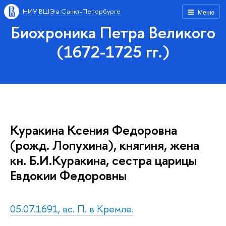
НИУ ВШЭ в Санкт-Петербурге
Меню
Биохроника Петра Великого
(1672-1725 гг.)
Куракина Ксения Федоровна
(рожд. Лопухина), княгиня, жена
кн. Б.И.Куракина, сестра царицы
Евдокии Федоровны
05.07.1691, вс. П. в Кремле.