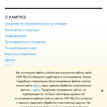
О КАМПУСЕ
ОБ
Сведения об образовательной организации
Мер
Руководство и структура
Мер
Подразделения
Дов
Преподаватели и сотрудники
Ол
Попечительский совет
При
Корпуса и общежития
При
Закупки
Ди
ВШЭ для студентов с ограниченными возможностями
До
здоровья и инвалидностью
Ас
Мы используем файлы cookies для улучшения работы сайта
Версия для слабовидящих
НИУ ВШЭ и большего удобства его использования. Более
Обр
подробную информацию об использовании файлов cookies
Единая платежная страница
можно найти
здесь
, наши правила обработки персональных
данных –
здесь
. Продолжая пользоваться сайтом, вы
✖
Редактору
подтверждаете, что были проинформированы об
© НИУ ВШЭ 1993–2026
Адреса и контакты
Условия использования
использовании файлов cookies сайтом НИУ ВШЭ и согласны
с нашими правилами обработки персональных данных. Вы
материалов
Политика конфиденциальности
Карта сайта