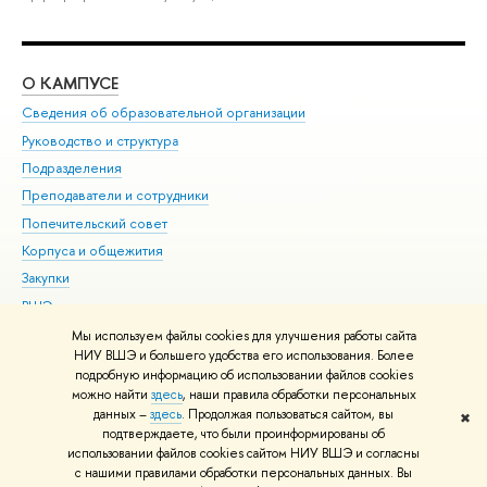
О КАМПУСЕ
ОБ
Сведения об образовательной организации
Мер
Руководство и структура
Мер
Подразделения
Дов
Преподаватели и сотрудники
Ол
Попечительский совет
При
Корпуса и общежития
При
Закупки
Ди
ВШЭ для студентов с ограниченными возможностями
До
здоровья и инвалидностью
Ас
Мы используем файлы cookies для улучшения работы сайта
Версия для слабовидящих
НИУ ВШЭ и большего удобства его использования. Более
Обр
подробную информацию об использовании файлов cookies
Единая платежная страница
можно найти
здесь
, наши правила обработки персональных
данных –
здесь
. Продолжая пользоваться сайтом, вы
✖
Редактору
подтверждаете, что были проинформированы об
© НИУ ВШЭ 1993–2026
Адреса и контакты
Условия использования
использовании файлов cookies сайтом НИУ ВШЭ и согласны
с нашими правилами обработки персональных данных. Вы
материалов
Политика конфиденциальности
Карта сайта