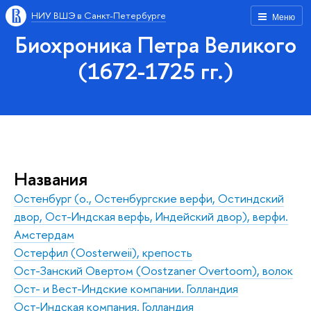
НИУ ВШЭ в Санкт-Петербурге
Меню
Биохроника Петра Великого
(1672-1725 гг.)
Названия
Остенбург (о., Остенбургские верфи, Остиндский
двор, Ост-Индская верфь, Индейский двор), верфи.
Амстердам
Остерфил (Oosterweii), крепость
Ост-Занский Овертом (Oostzaner Overtoom), волок
Ост- и Вест-Индские компании. Голландия
Ост-Индская компания. Голландия