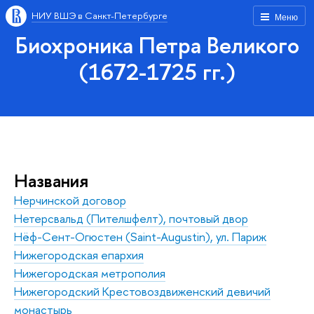
НИУ ВШЭ в Санкт-Петербурге
Меню
Биохроника Петра Великого
(1672-1725 гг.)
Названия
Нерчинской договор
Нетерсвальд (Пителшфелт), почтовый двор
Нёф-Сент-Огюстен (Saint-Augustin), ул. Париж
Нижегородская епархия
Нижегородская метрополия
Нижегородский Крестовоздвиженский девичий
монастырь