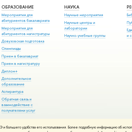
ОБРАЗОВАНИЕ
НАУКА
Р
Мероприятия для
Научные мероприятия
Би
абитуриентов бакалавриата
Научные центры и
Пу
Мероприятия для
лаборатории
Ед
абитуриентов магистратуры
Научно-учебные группы
и 
Довузовская подготовка
Олимпиады
Прием в бакалавриат
Прием в магистратуру
Диплом+
Дополнительное
образование
Аспирантура
Обратная связь и
взаимодействие с
получателями услуг
 и большего удобства его использования. Более подробную информацию об испол
онтакты
Условия использования материалов
Политика конфиденциальност