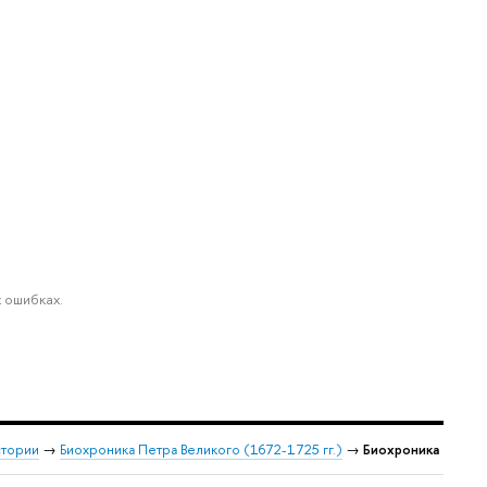
 ошибках.
стории
→
Биохроника Петра Великого (1672-1725 гг.)
→
Биохроника