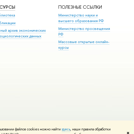
ЕСУРСЫ
ПОЛЕЗНЫЕ ССЫЛКИ
блиотека
Министерство науки и
высшего образования РФ
бликации
Министерство просвещения
иный архив экономических
РФ
социологических данных
Массовые открытые онлайн-
курсы
ьзовании файлов cookies можно найти
здесь
, наши правила обработки
и
Карта сайта
Редактору
✖