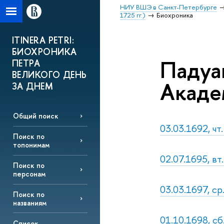
НИУ ВШЭ в Санкт-Петербурге
1725 гг.)
Биохроника
ITINERA PETRI:
БИОХРОНИКА
Падуа
ПЕТРА
ВЕЛИКОГО ДЕНЬ
Акаде
ЗА ДНЕМ
Общий поиск
03.03.1692, чт
Поиск по
топонимам
02.07.1695, вт
Поиск по
персонам
03.03.1697, ср
Поиск по
названиям
01.10.1698, сб
Список