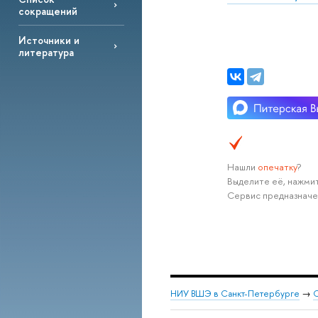
сокращений
Источники и
литература
Нашли
опечатку
?
Выделите её, нажмит
Сервис предназначе
НИУ ВШЭ в Санкт-Петербурге
→
С