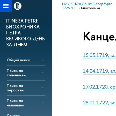
НИУ ВШЭ в Санкт-Петербурге
1725 гг.)
Биохроника
ITINERA PETRI:
БИОХРОНИКА
Канце
ПЕТРА
ВЕЛИКОГО ДЕНЬ
ЗА ДНЕМ
15.03.1719, вс
Общий поиск
14.04.1719, вт
Поиск по
топонимам
17.02.1720, ср
Поиск по
персонам
Поиск по
28.01.1722, в
названиям
Список