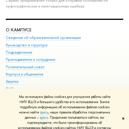
Сервис предназначен только для отправки сообщений об
орфографических и пунктуационных ошибках.
О КАМПУСЕ
ОБ
Сведения об образовательной организации
Мер
Руководство и структура
Мер
Подразделения
Дов
Преподаватели и сотрудники
Ол
Попечительский совет
При
Корпуса и общежития
При
Закупки
Ди
ВШЭ для студентов с ограниченными возможностями
До
здоровья и инвалидностью
Ас
Мы используем файлы cookies для улучшения работы сайта
Версия для слабовидящих
НИУ ВШЭ и большего удобства его использования. Более
Обр
подробную информацию об использовании файлов cookies
Единая платежная страница
можно найти
здесь
, наши правила обработки персональных
данных –
здесь
. Продолжая пользоваться сайтом, вы
✖
Редактору
подтверждаете, что были проинформированы об
© НИУ ВШЭ 1993–2026
Адреса и контакты
Условия использования
использовании файлов cookies сайтом НИУ ВШЭ и согласны