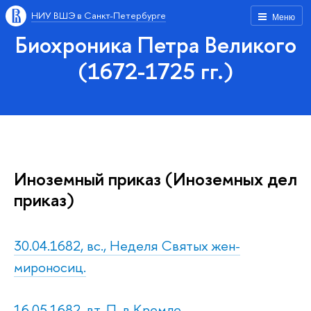
НИУ ВШЭ в Санкт-Петербурге
Меню
Биохроника Петра Великого
(1672-1725 гг.)
Иноземный приказ (Иноземных дел
приказ)
30.04.1682, вс., Неделя Святых жен-
мироносиц.
16.05.1682, вт. П. в Кремле.