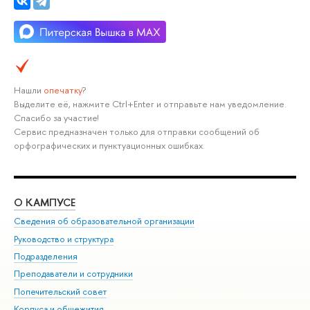
Нашли
опечатку
?
Выделите её, нажмите Ctrl+Enter и отправьте нам уведомление.
Спасибо за участие!
Сервис предназначен только для отправки сообщений об
орфографических и пунктуационных ошибках.
О КАМПУСЕ
ОБ
Сведения об образовательной организации
Мер
Руководство и структура
Мер
Подразделения
Дов
Преподаватели и сотрудники
Ол
Попечительский совет
При
Корпуса и общежития
При