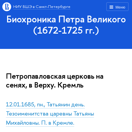
НИУ ВШЭ в Санкт-Петербурге
Меню
Биохроника Петра Великого
(1672-1725 гг.)
Петропавловская церковь на
сенях, в Верху. Кремль
12.01.1685, пн., Татьянин день.
Тезоименитства царевны Татьяны
Михайловны. П. в Кремле.